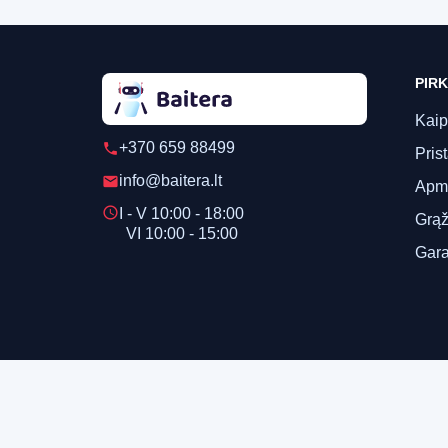
PIRK
Kaip
+370 659 88499
phone
Pris
info@baitera.lt
email
Apm
schedule
I - V 10:00 - 18:00
Grąž
VI 10:00 - 15:00
Gara