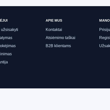
ĖJUI
APIE MUS
MANO
 užsisakyti
Kontaktai
Prisij
tatymas
Atsiėmimo taškai
Regist
okėjimas
B2B klientams
Užsak
inimas
ntija