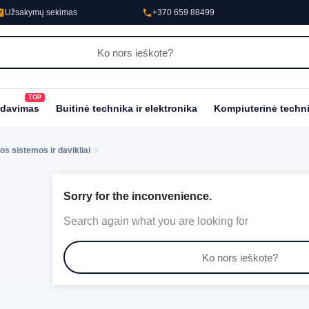
nment
phone
Užsakymų sekimas
+370 659 88499
TOP
al_fire_department
rdavimas
Buitinė technika ir elektronika
Kompiuterinė techn
os sistemos ir davikliai
Sorry for the inconvenience.
Search again what you are looking for