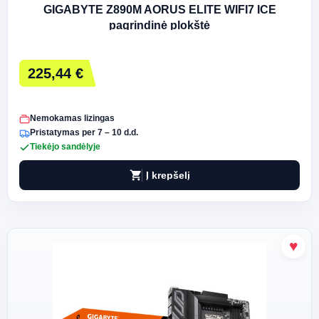
GIGABYTE Z890M AORUS ELITE WIFI7 ICE
pagrindinė plokštė
225,44 €
Nemokamas lizingas
Pristatymas per 7 – 10 d.d.
Tiekėjo sandėlyje
shopping_cart
Į krepšelį