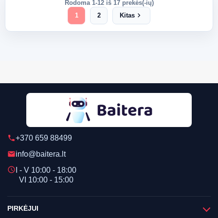
Rodoma 1-12 iš 17 prekės(-ių)
chevron_right
1
2
Kitas
+370 659 88499
phone
info@baitera.lt
email
schedule
I - V 10:00 - 18:00
VI 10:00 - 15:00
PIRKĖJUI