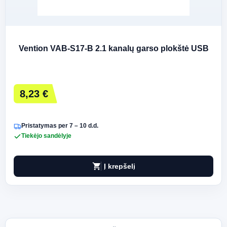
Vention VAB-S17-B 2.1 kanalų garso plokštė USB
8,23 €
Pristatymas per 7 – 10 d.d.
Tiekėjo sandėlyje
shopping_cart
Į krepšelį