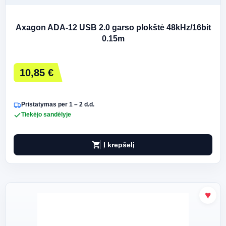
Axagon ADA-12 USB 2.0 garso plokštė 48kHz/16bit
0.15m
10,85 €
Pristatymas per 1 – 2 d.d.
Tiekėjo sandėlyje
shopping_cart
Į krepšelį