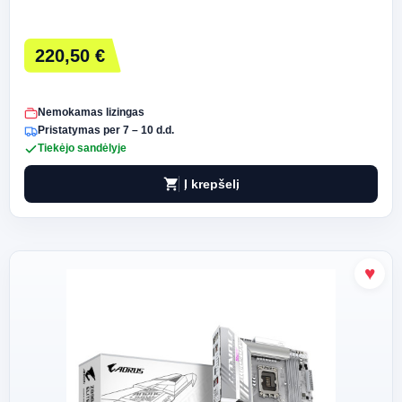
220,50 €
Nemokamas lizingas
Pristatymas per 7 – 10 d.d.
Tiekėjo sandėlyje
shopping_cart
Į krepšelį