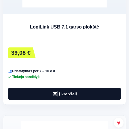
LogiLink USB 7.1 garso plokštė
39,08 €
Pristatymas per 7 – 10 d.d.
Tiekėjo sandėlyje
shopping_cart
Į krepšelį