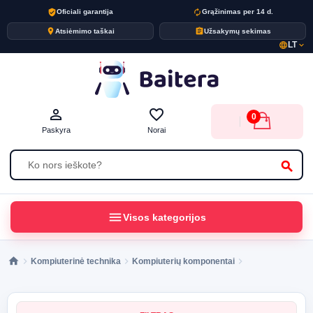
verified_user
autorenew
Oficiali garantija
Grąžinimas per 14 d.
place
assignment
Atsiėmimo taškai
Užsakymų sekimas
LT
language
expand_more
person_outline
favorite_border
0
Paskyra
Norai
search
menu
Visos kategorijos
Kompiuterinė technika
Kompiuterių komponentai