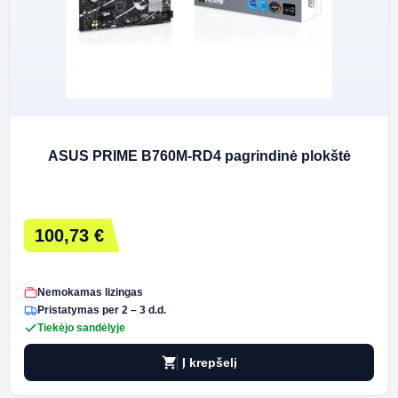
ASUS PRIME B760M-RD4 pagrindinė plokštė
100,73 €
Nemokamas lizingas
Pristatymas per 2 – 3 d.d.
Tiekėjo sandėlyje
shopping_cart
Į krepšelį