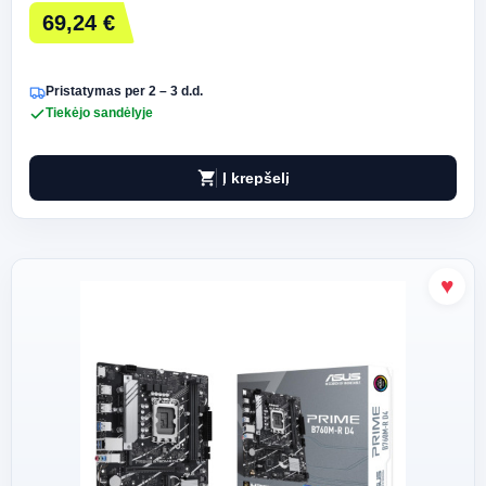
69,24 €
Pristatymas per 2 – 3 d.d.
Tiekėjo sandėlyje
shopping_cart
Į krepšelį