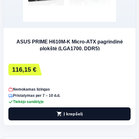
ASUS PRIME H610M-K Micro-ATX pagrindinė
plokštė (LGA1700, DDR5)
116,15 €
Nemokamas lizingas
Pristatymas per 7 – 10 d.d.
Tiekėjo sandėlyje
shopping_cart
Į krepšelį