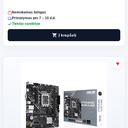
Nemokamas lizingas
Pristatymas per 7 – 10 d.d.
Tiekėjo sandėlyje
shopping_cart
Į krepšelį