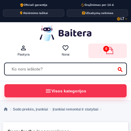
verified_user
autorenew
Oficiali garantija
Grąžinimas per 14 d.
place
assignment
Atsiėmimo taškai
Užsakymų sekimas
LT
language
expand_more
person_outline
favorite_border
0
Paskyra
Norai
search
menu
Visos kategorijos
Sodo prekės, įrankiai
Įrankiai remontui ir statybai