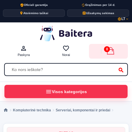
verified_user
autorenew
Oficiali garantija
Grąžinimas per 14 d.
place
assignment
Atsiėmimo taškai
Užsakymų sekimas
LT
language
expand_more
person_outline
favorite_border
0
Paskyra
Norai
search
menu
Visos kategorijos
Kompiuterinė technika
Serveriai, komponentai ir priedai