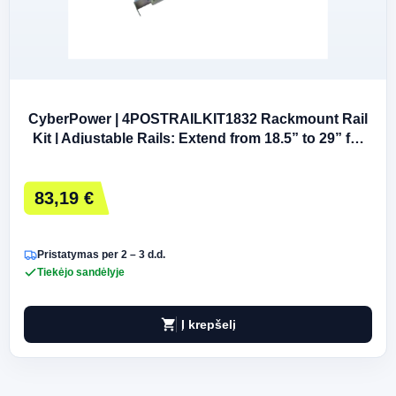
CyberPower | 4POSTRAILKIT1832 Rackmount Rail
Kit | Adjustable Rails: Extend from 18.5” to 29” for
proper fit with various sizing
83,19 €
Pristatymas per 2 – 3 d.d.
Tiekėjo sandėlyje
shopping_cart
Į krepšelį