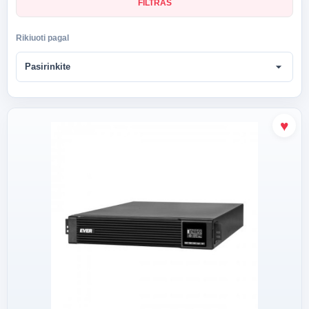
FILTRAS
Rikiuoti pagal
arrow_drop_down
Pasirinkite