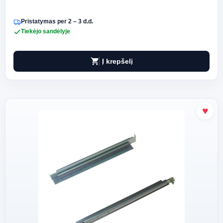
Pristatymas per 2 – 3 d.d.
Tiekėjo sandėlyje
shopping_cart
Į krepšelį