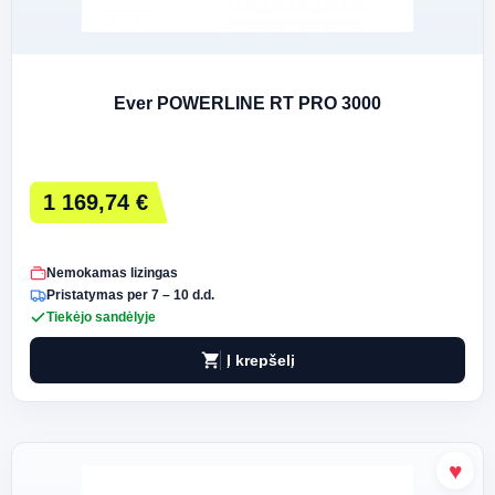
Ever POWERLINE RT PRO 3000
1 169,74 €
Nemokamas lizingas
Pristatymas per 7 – 10 d.d.
Tiekėjo sandėlyje
shopping_cart
Į krepšelį