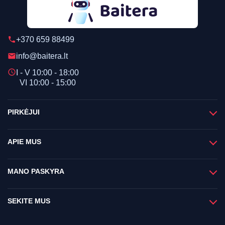
+370 659 88499
phone
info@baitera.lt
email
schedule
I - V 10:00 - 18:00
VI 10:00 - 15:00
PIRKĖJUI
APIE MUS
MANO PASKYRA
SEKITE MUS