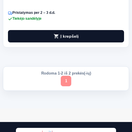
Pristatymas per 2 – 3 d.d.
Tiekėjo sandėlyje
shopping_cart
Į krepšelį
Rodoma 1-2 iš 2 prekės(-ių)
1