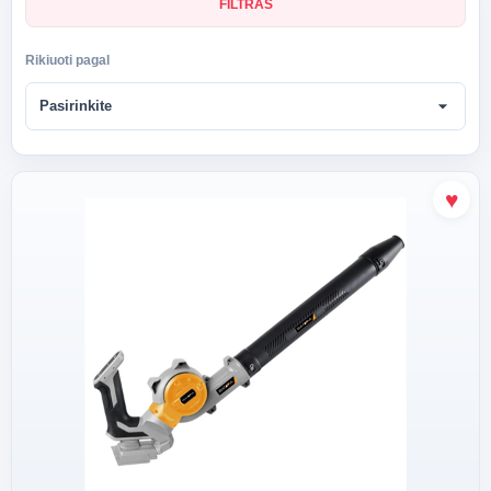
FILTRAS
Rikiuoti pagal
arrow_drop_down
Pasirinkite