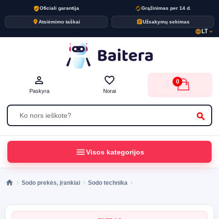
verified_user
autorenew
Oficiali garantija
Grąžinimas per 14 d.
place
assignment
Atsiėmimo taškai
Užsakymų sekimas
LT
language
expand_more
person_outline
favorite_border
0
Paskyra
Norai
search
menu
Visos kategorijos
Sodo prekės, įrankiai
Sodo technika