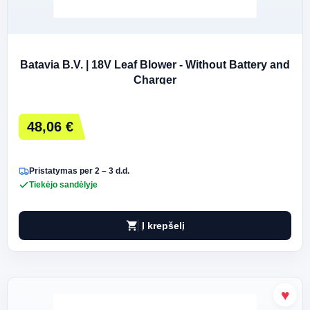
Batavia B.V. | 18V Leaf Blower - Without Battery and
Charger
48,06 €
Pristatymas per 2 – 3 d.d.
Tiekėjo sandėlyje
shopping_cart
Į krepšelį