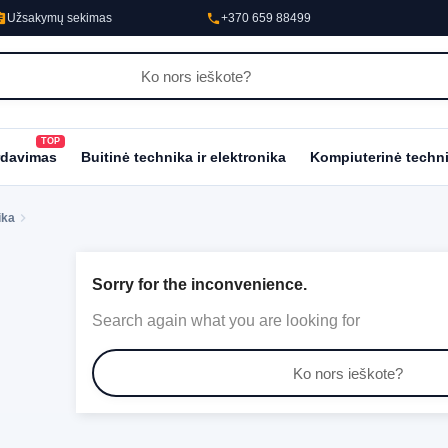
nment
phone
Užsakymų sekimas
+370 659 88499
TOP
al_fire_department
rdavimas
Buitinė technika ir elektronika
Kompiuterinė techn
ika
Sorry for the inconvenience.
Search again what you are looking for