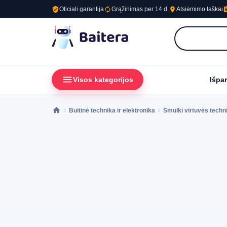
verified_user
autorenew
place
assig
Oficiali garantija
Grąžinimas per 14 d.
Atsiėmimo taškai
menu
loc
Visos kategorijos
Išpa
Buitinė technika ir elektronika
Smulki virtuvės techn