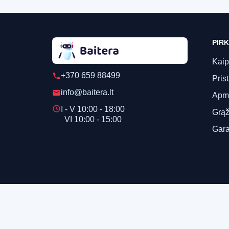
PIRK
Kaip
+370 659 88499
phone
Pris
info@baitera.lt
email
Apm
schedule
I - V 10:00 - 18:00
Grąž
VI 10:00 - 15:00
Gara