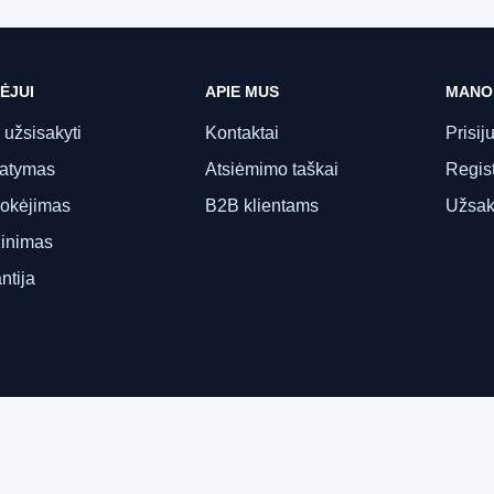
ĖJUI
APIE MUS
MANO
 užsisakyti
Kontaktai
Prisij
tatymas
Atsiėmimo taškai
Regist
okėjimas
B2B klientams
Užsak
inimas
ntija