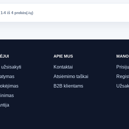
-4 iš 4 prekės(-ių)
ĖJUI
APIE MUS
MANO
 užsisakyti
Kontaktai
Prisij
tatymas
Atsiėmimo taškai
Regist
okėjimas
B2B klientams
Užsak
inimas
ntija