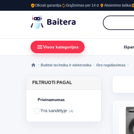
verified_user
autorenew
place
assig
Oficiali garantija
Grąžinimas per 14 d.
Atsiėmimo taškai
menu
loc
Visos kategorijos
Išpa
Buitinė technika ir elektronika
Oro reguliavimas
FILTRUOTI PAGAL
Prieinamumas
Yra sandėlyje
(4)