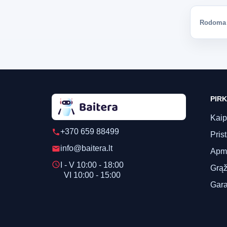
Rodoma 1
PIRK
Kaip
+370 659 88499
phone
Pris
info@baitera.lt
email
Apm
schedule
I - V 10:00 - 18:00
Grąž
VI 10:00 - 15:00
Gara