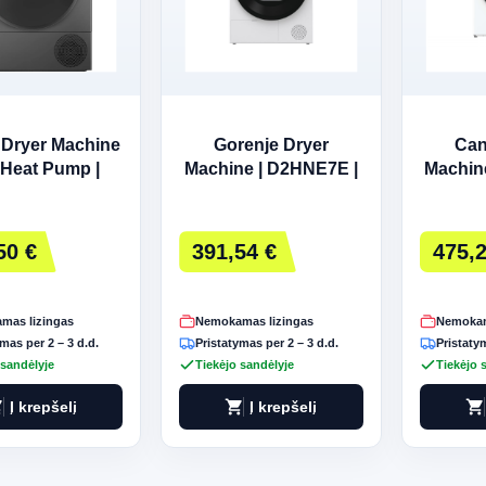
Dryer Machine
Gorenje Dryer
Can
 Heat Pump |
Machine | D2HNE7E |
Machin
245DXSN |
Energy efficiency
S | Ene
gy efficiency
class E | Front loading
clas
Class C | Front
| 7 kg | Heat pump |
loading
50 €
391,54 €
475,2
ding | 9 kg |
LED | Depth 51 cm |
pump | 
sation | LCD |
White
cm
mas lizingas
Nemokamas lizingas
Nemokam
mas per 2 – 3 d.d.
Pristatymas per 2 – 3 d.d.
Pristatym
 sandėlyje
Tiekėjo sandėlyje
Tiekėjo 
art
shopping_cart
shopping_cart
Į krepšelį
Į krepšelį