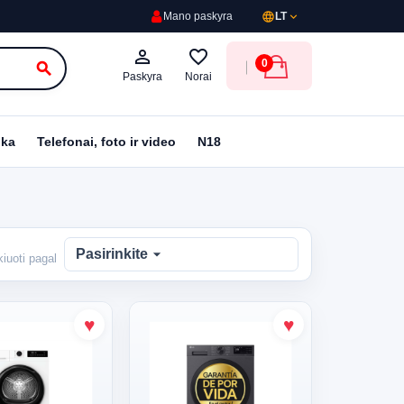
language
expand_more
Mano paskyra
LT
person_outline
favorite_border
0
search
Paskyra
Norai
ika
Telefonai, foto ir video
N18
arrow_drop_down
Pasirinkite
kiuoti pagal