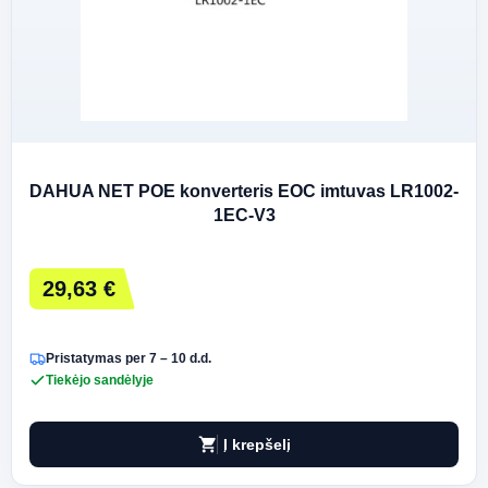
DAHUA NET POE konverteris EOC imtuvas LR1002-
1EC-V3
29,63 €
Pristatymas per 7 – 10 d.d.
Tiekėjo sandėlyje
shopping_cart
Į krepšelį