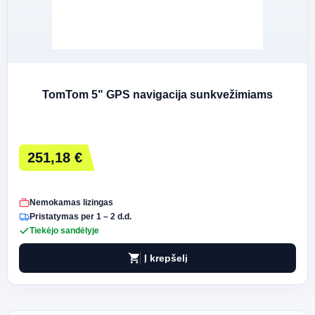
TomTom 5" GPS navigacija sunkvežimiams
251,18 €
Nemokamas lizingas
Pristatymas per 1 – 2 d.d.
Tiekėjo sandėlyje
shopping_cart
Į krepšelį