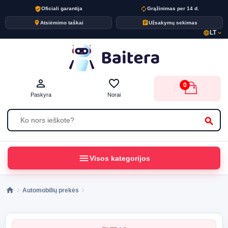
verified_user
autorenew
Oficiali garantija
Grąžinimas per 14 d.
place
assignment
Atsiėmimo taškai
Užsakymų sekimas
LT
language
expand_more
person_outline
favorite_border
0
Paskyra
Norai
search
menu
Visos kategorijos
Automobilių prekės