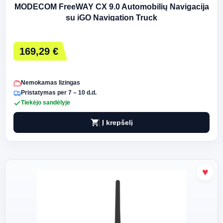
MODECOM FreeWAY CX 9.0 Automobilių Navigacija
su iGO Navigation Truck
169,29 €
Nemokamas lizingas
Pristatymas per 7 – 10 d.d.
Tiekėjo sandėlyje
shopping_cart
Į krepšelį