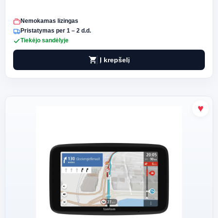
Nemokamas lizingas
Pristatymas per 1 – 2 d.d.
Tiekėjo sandėlyje
shopping_cart
Į krepšelį