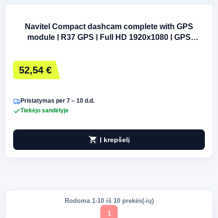
Navitel Compact dashcam complete with GPS
module | R37 GPS | Full HD 1920х1080 | GPS
(satellite) | Maps included
52,54 €
Pristatymas per 7 – 10 d.d.
Tiekėjo sandėlyje
shopping_cart
Į krepšelį
Rodoma 1-10 iš 10 prekės(-ių)
1