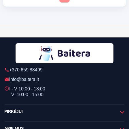
+370 659 88499
phone
info@baitera.lt
email
schedule
I - V 10:00 - 18:00
VI 10:00 - 15:00
PIRKĖJUI
APIE MUS