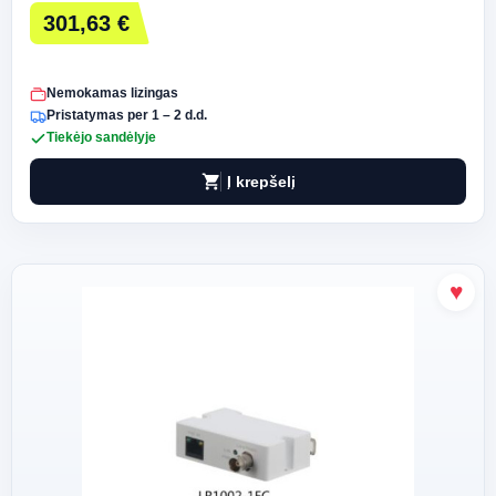
301,63 €
Nemokamas lizingas
Pristatymas per 1 – 2 d.d.
Tiekėjo sandėlyje
shopping_cart
Į krepšelį