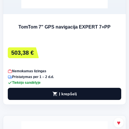
TomTom 7" GPS navigacija EXPERT 7+PP
503,38 €
Nemokamas lizingas
Pristatymas per 1 – 2 d.d.
Tiekėjo sandėlyje
shopping_cart
Į krepšelį