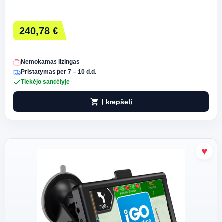
240,78 €
Nemokamas lizingas
Pristatymas per 7 – 10 d.d.
Tiekėjo sandėlyje
shopping_cart
Į krepšelį