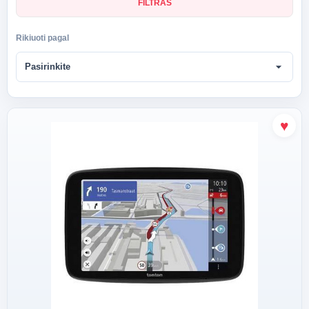
FILTRAS
Rikiuoti pagal
arrow_drop_down
Pasirinkite