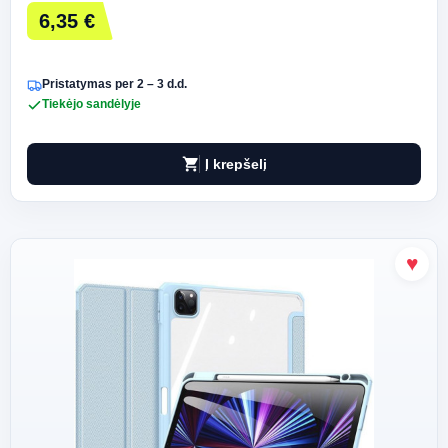
6,35 €
Pristatymas per 2 – 3 d.d.
Tiekėjo sandėlyje
shopping_cart
Į krepšelį