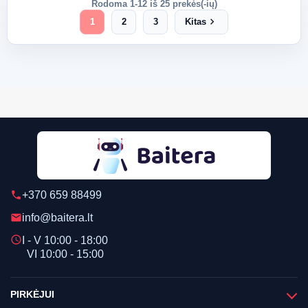
Rodoma 1-12 iš 25 prekės(-ių)
chevron_right
1
2
3
Kitas
+370 659 88499
phone
info@baitera.lt
email
schedule
I - V 10:00 - 18:00
VI 10:00 - 15:00
PIRKĖJUI