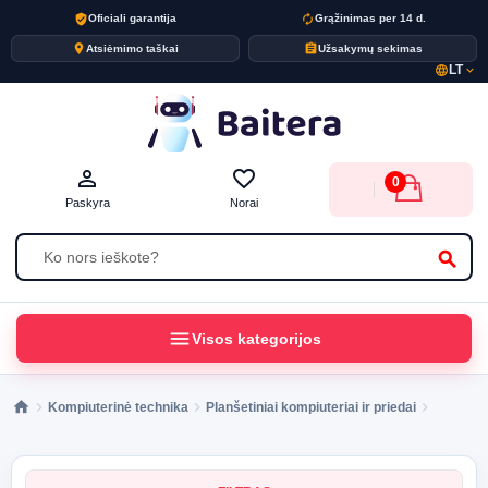
verified_user
autorenew
Oficiali garantija
Grąžinimas per 14 d.
place
assignment
Atsiėmimo taškai
Užsakymų sekimas
LT
language
expand_more
person_outline
favorite_border
0
Paskyra
Norai
search
menu
Visos kategorijos
Kompiuterinė technika
Planšetiniai kompiuteriai ir priedai