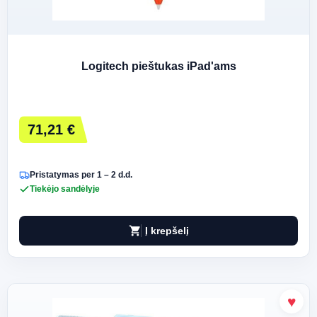
Logitech pieštukas iPad'ams
71,21 €
Pristatymas per 1 – 2 d.d.
Tiekėjo sandėlyje
shopping_cart
Į krepšelį