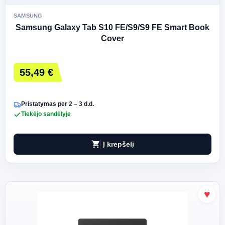
SAMSUNG
Samsung Galaxy Tab S10 FE/S9/S9 FE Smart Book
Cover
55,49 €
Pristatymas per 2 – 3 d.d.
Tiekėjo sandėlyje
shopping_cart
Į krepšelį