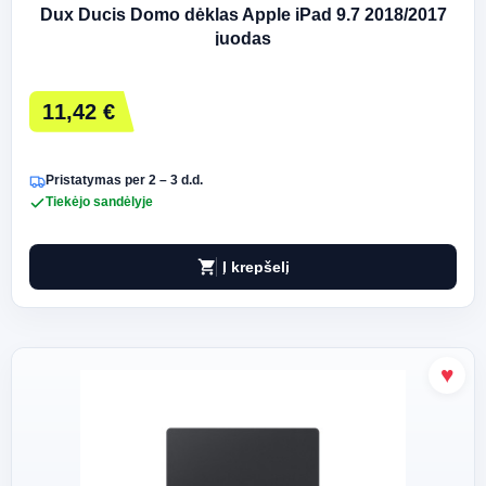
Dux Ducis Domo dėklas Apple iPad 9.7 2018/2017
juodas
11,42 €
Pristatymas per 2 – 3 d.d.
Tiekėjo sandėlyje
shopping_cart
Į krepšelį