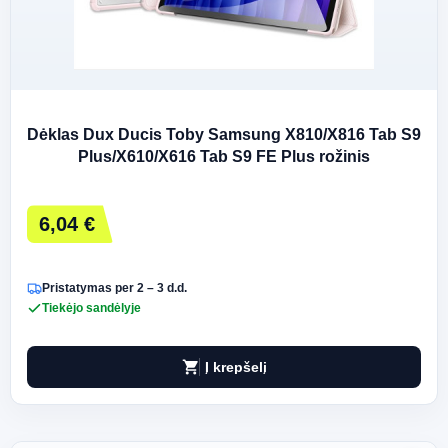
Dėklas Dux Ducis Toby Samsung X810/X816 Tab S9
Plus/X610/X616 Tab S9 FE Plus rožinis
6,04 €
Pristatymas per 2 – 3 d.d.
Tiekėjo sandėlyje
shopping_cart
Į krepšelį