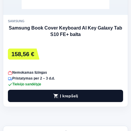
SAMSUNG
Samsung Book Cover Keyboard AI Key Galaxy Tab
S10 FE+ balta
158,56 €
Nemokamas lizingas
Pristatymas per 2 – 3 d.d.
Tiekėjo sandėlyje
shopping_cart
Į krepšelį