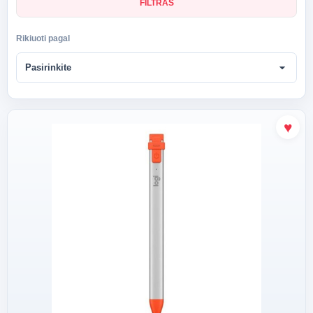
FILTRAS
Rikiuoti pagal
arrow_drop_down
Pasirinkite