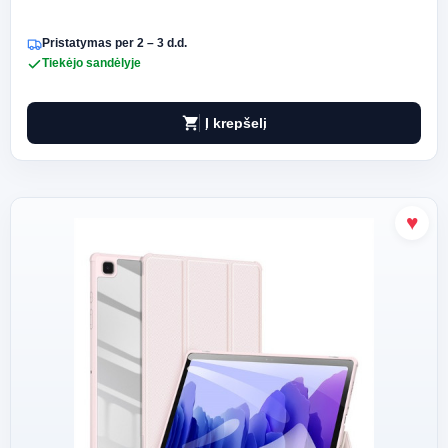
Pristatymas per 2 – 3 d.d.
Tiekėjo sandėlyje
shopping_cart
Į krepšelį