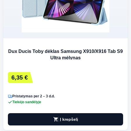
Dux Ducis Toby dėklas Samsung X910/X916 Tab S9
Ultra mėlynas
6,35 €
Pristatymas per 2 – 3 d.d.
Tiekėjo sandėlyje
shopping_cart
Į krepšelį