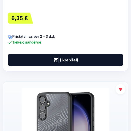
6,35 €
Pristatymas per 2 – 3 d.d.
Tiekėjo sandėlyje
shopping_cart
Į krepšelį