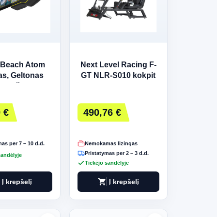
e Beach Atom
Next Level Racing F-
s, Geltonas
GT NLR-S010 kokpit
ooth žaidimų
pultelis
 €
490,76 €
as per 7 – 10 d.d.
Nemokamas lizingas
Pristatymas per 2 – 3 d.d.
sandėlyje
Tiekėjo sandėlyje
shopping_cart
Į krepšelį
Į krepšelį