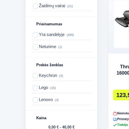
Žaidimų vairai
(21)
Prieinamumas
Yra sandėlyje
(499)
Neturime
(1)
Prekės ženklas
Thr
1600
Keychron
(4)
Juoda,
V
Lego
(16)
123,
Lenovo
(3)
Nemoka
Kaina
Pristaty
Tiekėjo
0,00 € - 40,00 €