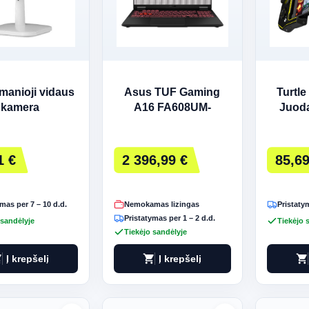
šmanioji vidaus
Asus TUF Gaming
Turtl
kamera
A16 FA608UM-
Juoda
QT013W - Ryzen 7 |
Bluet
16' | 32GB | 1TB | W11
Home | Pilkas
1 €
2 396,99 €
85,69
mas per 7 – 10 d.d.
Nemokamas lizingas
Pristatym
Pristatymas per 1 – 2 d.d.
 sandėlyje
Tiekėjo 
Tiekėjo sandėlyje
art
shopping_cart
shopping_cart
Į krepšelį
Į krepšelį