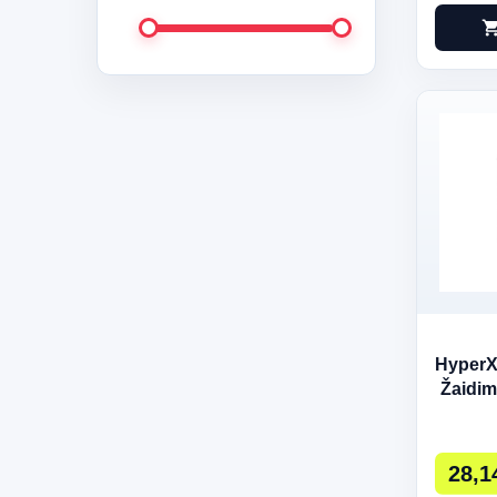
shopping_c
HyperX
Žaidim
28,1