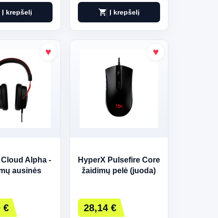
shopping_cart
Į krepšelį
Į krepšelį
Cloud Alpha -
HyperX Pulsefire Core
imų ausinės
žaidimų pelė (juoda)
os-raudonos)
 €
28,14 €