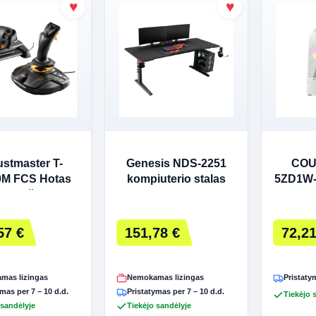
ustmaster T-
Genesis NDS-2251
COU
0M FCS Hotas
kompiuterio stalas
5ZD1W-
 Oranžinė USB
juodas
Tower
airalazdė
korp
57 €
151,78 €
72,21
mas lizingas
Nemokamas lizingas
Pristatym
mas per 7 – 10 d.d.
Pristatymas per 7 – 10 d.d.
Tiekėjo 
 sandėlyje
Tiekėjo sandėlyje