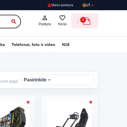
language
expand_more
Mano paskyra
LT
person_outline
favorite_border
0
search
Paskyra
Norai
ika
Telefonai, foto ir video
N18
arrow_drop_down
Pasirinkite
kiuoti pagal