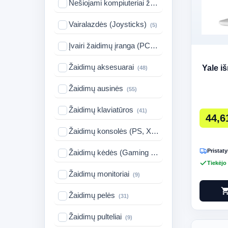
Nešiojami kompiuteriai žaidimams
(3)
Vairalazdės (Joysticks)
(5)
Įvairi žaidimų įranga (PC PS XBOX)
(80)
Žaidimų aksesuarai
Yale i
(48)
Žaidimų ausinės
(55)
Žaidimų klaviatūros
(41)
44,6
Žaidimų konsolės (PS, Xbox)
(36)
Pristaty
Žaidimų kėdės (Gaming Chairs)
(33)
Tiekėjo
Žaidimų monitoriai
(9)
shopping_c
Žaidimų pelės
(31)
Žaidimų pulteliai
(9)