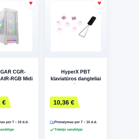
GAR CGR-
HyperX PBT
AIR-RGB Midi
klaviatūros dangteliai
 kompiuterio
(Rožiniai)
usas - balta
 €
10,36 €
as per 7 – 10 d.d.
Pristatymas per 7 – 10 d.d.
sandėlyje
Tiekėjo sandėlyje