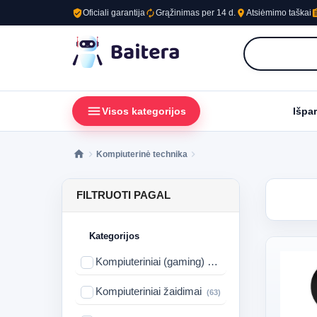
verified_user
autorenew
place
assig
Oficiali garantija
Grąžinimas per 14 d.
Atsiėmimo taškai
menu
loc
Visos kategorijos
Išpa
Kompiuterinė technika
FILTRUOTI PAGAL
Kategorijos
Kompiuteriniai (gaming) stalai
(35)
Kompiuteriniai žaidimai
(63)