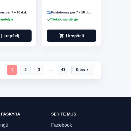
as per 7 – 10 d.d.
Pristatymas per 7 – 10 d.d.
sandėlyje
Tiekėjo sandėlyje
shopping_cart
Į krepšelį
Į krepšelį
chevron_right
1
2
3
…
41
Kitas
 PASKYRA
SEKITE MUS
ungti
Facebook