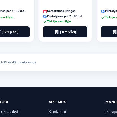
mas per 7 – 10 d.d.
Nemokamas lizingas
Pristatym
Pristatymas per 7 – 10 d.d.
 sandėlyje
Tiekėjo 
Tiekėjo sandėlyje
art
shopping_cart
shopping_cart
Į krepšelį
Į krepšelį
-12 iš 490 prekės(-ių)
ĖJUI
APIE MUS
MANO
 užsisakyti
Kontaktai
Prisij