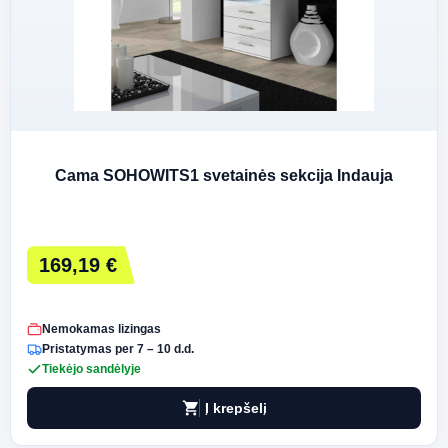
Cama SOHOWITS1 svetainės sekcija Indauja
169,19 €
Nemokamas lizingas
Pristatymas per 7 – 10 d.d.
Tiekėjo sandėlyje
shopping_cart
Į krepšelį