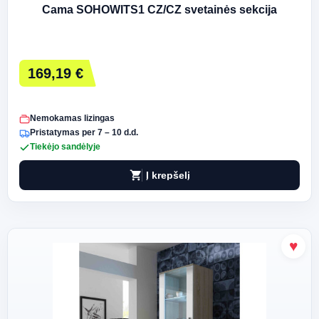
Cama SOHOWITS1 CZ/CZ svetainės sekcija
169,19 €
Nemokamas lizingas
Pristatymas per 7 – 10 d.d.
Tiekėjo sandėlyje
shopping_cart
Į krepšelį