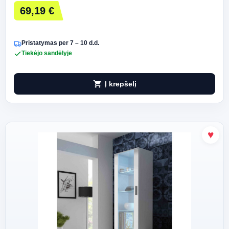
69,19 €
Pristatymas per 7 – 10 d.d.
Tiekėjo sandėlyje
shopping_cart
Į krepšelį