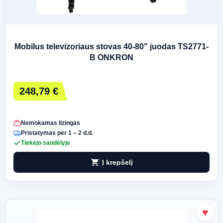
Mobilus televizoriaus stovas 40-80" juodas TS2771-
B ONKRON
248,79 €
Nemokamas lizingas
Pristatymas per 1 – 2 d.d.
Tiekėjo sandėlyje
shopping_cart
Į krepšelį