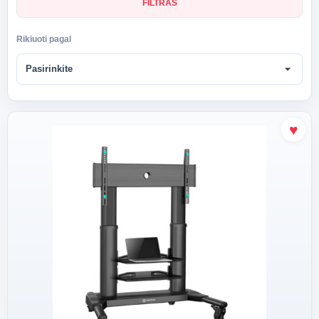
FILTRAS
Rikiuoti pagal
arrow_drop_down
Pasirinkite