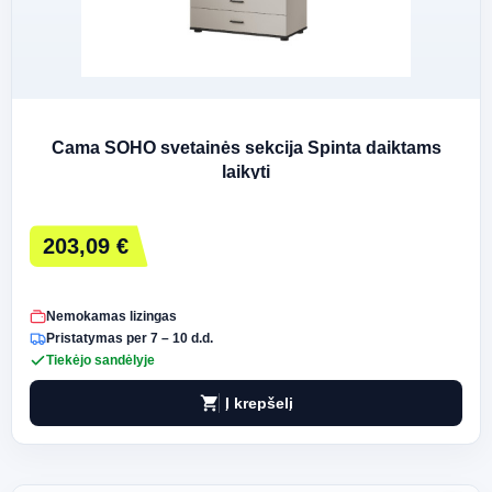
Cama SOHO svetainės sekcija Spinta daiktams
laikyti
203,09 €
Nemokamas lizingas
Pristatymas per 7 – 10 d.d.
Tiekėjo sandėlyje
shopping_cart
Į krepšelį