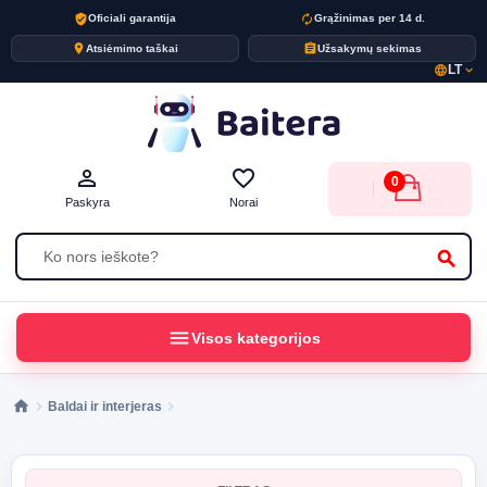
verified_user
autorenew
Oficiali garantija
Grąžinimas per 14 d.
place
assignment
Atsiėmimo taškai
Užsakymų sekimas
LT
language
expand_more
person_outline
favorite_border
0
Paskyra
Norai
search
menu
Visos kategorijos
Baldai ir interjeras