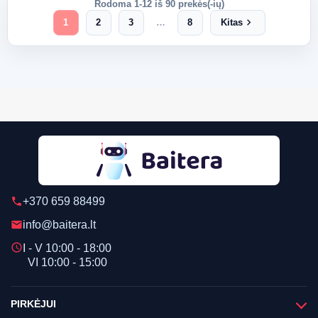
Rodoma 1-12 iš 90 prekės(-ių)
chevron_right
1
2
3
…
8
Kitas
+370 659 88499
phone
info@baitera.lt
email
schedule
I - V 10:00 - 18:00
VI 10:00 - 15:00
PIRKĖJUI