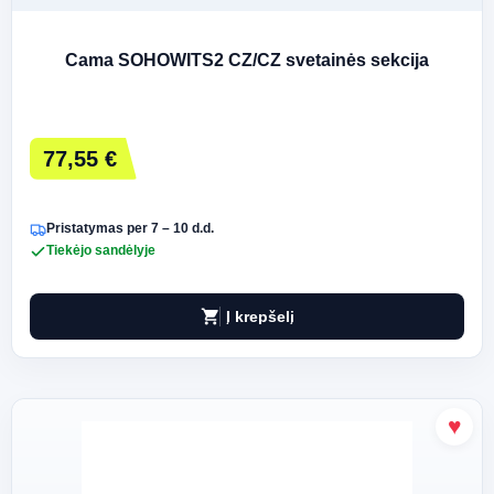
Cama SOHOWITS2 CZ/CZ svetainės sekcija
77,55 €
Pristatymas per 7 – 10 d.d.
Tiekėjo sandėlyje
shopping_cart
Į krepšelį