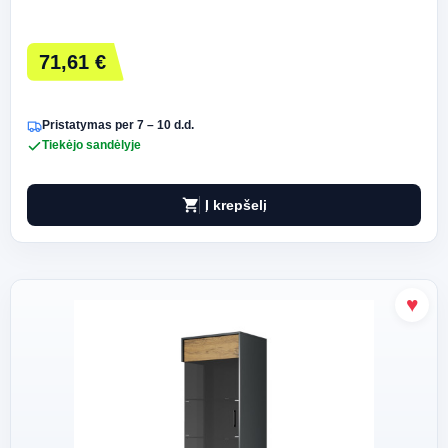
71,61 €
Pristatymas per 7 – 10 d.d.
Tiekėjo sandėlyje
shopping_cart
Į krepšelį