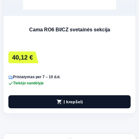
Cama RO6 BI/CZ svetainės sekcija
40,12 €
Pristatymas per 7 – 10 d.d.
Tiekėjo sandėlyje
shopping_cart
Į krepšelį