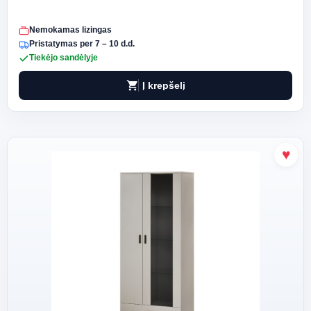
Nemokamas lizingas
Pristatymas per 7 – 10 d.d.
Tiekėjo sandėlyje
shopping_cart
Į krepšelį