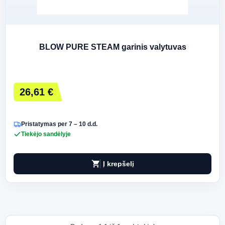
BLOW PURE STEAM garinis valytuvas
26,61 €
Pristatymas per 7 – 10 d.d.
Tiekėjo sandėlyje
shopping_cart
Į krepšelį