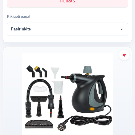
FILTRAS
Rikiuoti pagal
arrow_drop_down
Pasirinkite