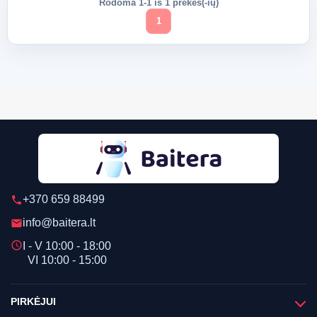
Rodoma 1-1 iš 1 prekės(-ių)
1
+370 659 88499
phone
info@baitera.lt
email
schedule
I - V 10:00 - 18:00
VI 10:00 - 15:00
PIRKĖJUI