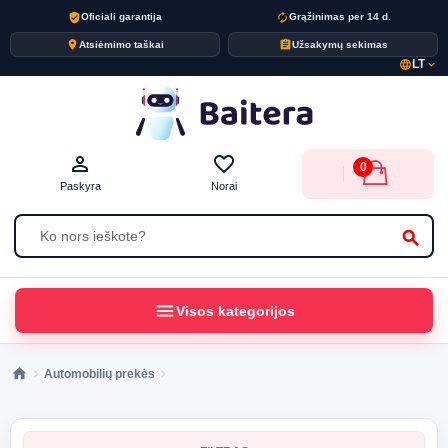
verified_user
autorenew
Oficiali garantija
Grąžinimas per 14 d.
place
assignment
Atsiėmimo taškai
Užsakymų sekimas
LT
language
expand_more
person_outline
favorite_border
0
Paskyra
Norai
search
menu
Visos kategorijos
Automobilių prekės