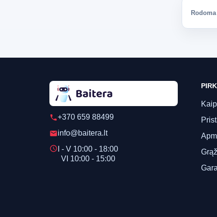
Rodoma 1
PIRK
Kaip
+370 659 88499
phone
Pris
info@baitera.lt
email
Apm
schedule
I - V 10:00 - 18:00
Grąž
VI 10:00 - 15:00
Gara