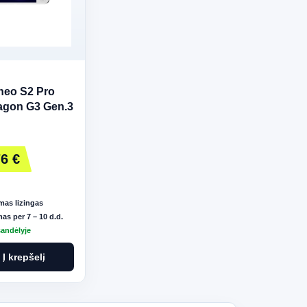
neo S2 Pro
agon G3 Gen.3
GB/512 GB
jama konsolė
6 €
as lizingas
as per 7 – 10 d.d.
sandėlyje
Į krepšelį