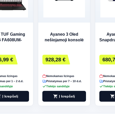
 TUF Gaming
Ayaneo 3 Oled
Aya
6 FA608UM-
nešiojamoji konsolė
Snapdr
W - Ryzen 7 |
16 
2GB | 1TB | W11
nešio
me | Pilkas
6,99 €
928,28 €
680,7
mas lizingas
Nemokamas lizingas
Nemokam
mas per 1 – 2 d.d.
Pristatymas per 7 – 10 d.d.
Pristatym
 sandėlyje
Tiekėjo sandėlyje
Tiekėjo 
art
shopping_cart
shopping_cart
Į krepšelį
Į krepšelį