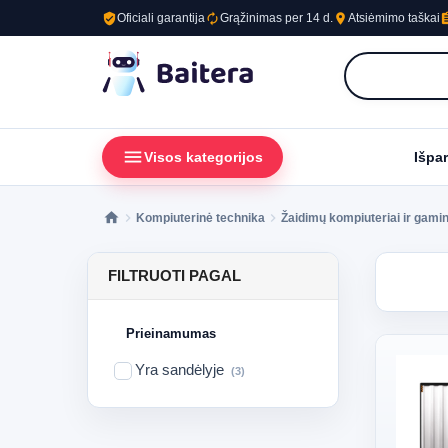
verified_user
autorenew
place
assig
Oficiali garantija
Grąžinimas per 14 d.
Atsiėmimo taškai
menu
loc
Visos kategorijos
Išpa
Kompiuterinė technika
Žaidimų kompiuteriai ir gami
FILTRUOTI PAGAL
Prieinamumas
Yra sandėlyje
(3)