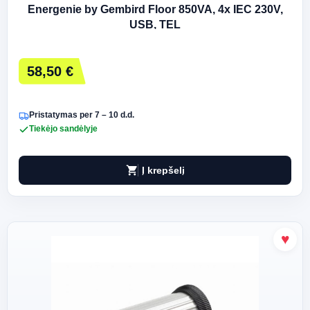
Energenie by Gembird Floor 850VA, 4x IEC 230V,
USB, TEL
58,50 €
Pristatymas per 7 – 10 d.d.
Tiekėjo sandėlyje
shopping_cart
Į krepšelį