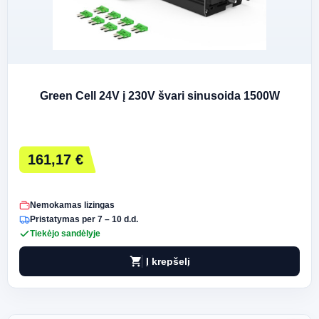
Green Cell 24V į 230V švari sinusoida 1500W
161,17 €
Nemokamas lizingas
Pristatymas per 7 – 10 d.d.
Tiekėjo sandėlyje
shopping_cart
Į krepšelį