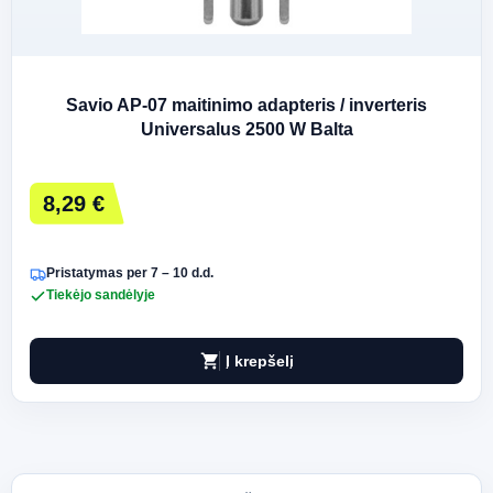
Savio AP-07 maitinimo adapteris / inverteris
Universalus 2500 W Balta
8,29 €
Pristatymas per 7 – 10 d.d.
Tiekėjo sandėlyje
shopping_cart
Į krepšelį