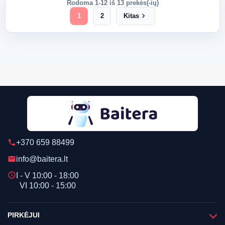
Rodoma 1-12 iš 13 prekės(-ių)
chevron_right
1
2
Kitas
+370 659 88499
phone
info@baitera.lt
email
schedule
I - V 10:00 - 18:00
VI 10:00 - 15:00
PIRKĖJUI