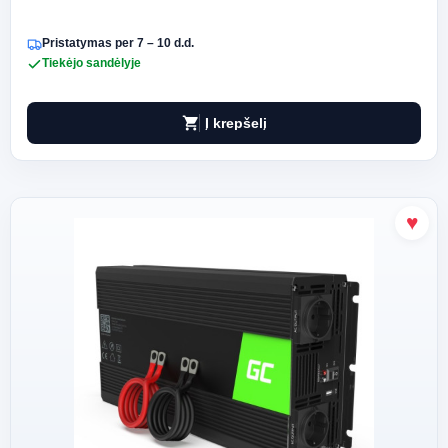
Pristatymas per 7 – 10 d.d.
Tiekėjo sandėlyje
shopping_cart
Į krepšelį