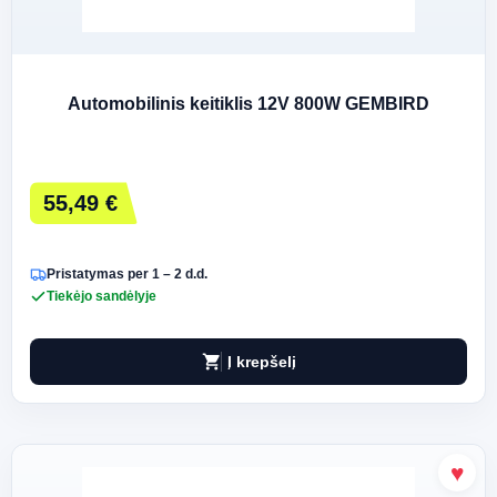
Automobilinis keitiklis 12V 800W GEMBIRD
55,49 €
Pristatymas per 1 – 2 d.d.
Tiekėjo sandėlyje
shopping_cart
Į krepšelį