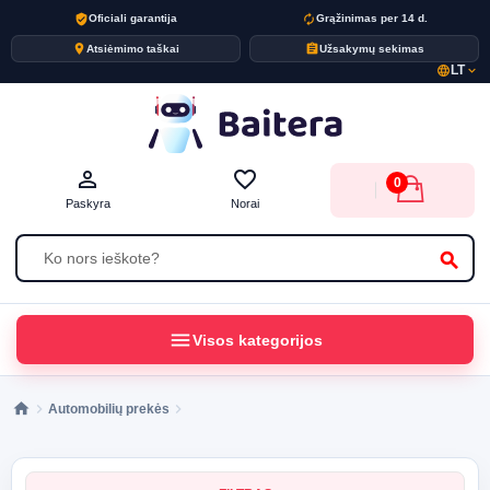
verified_user
autorenew
Oficiali garantija
Grąžinimas per 14 d.
place
assignment
Atsiėmimo taškai
Užsakymų sekimas
LT
language
expand_more
person_outline
favorite_border
0
Paskyra
Norai
search
menu
Visos kategorijos
Automobilių prekės