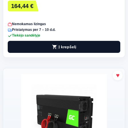
164,44 €
Nemokamas lizingas
Pristatymas per 7 – 10 d.d.
Tiekėjo sandėlyje
shopping_cart
Į krepšelį