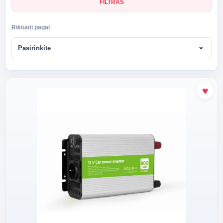
FILTRAS
Rikiuoti pagal
arrow_drop_down
Pasirinkite