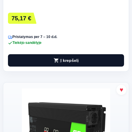
75,17 €
Pristatymas per 7 – 10 d.d.
Tiekėjo sandėlyje
shopping_cart
Į krepšelį