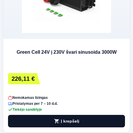
Green Cell 24V į 230V švari sinusoida 3000W
226,11 €
Nemokamas lizingas
Pristatymas per 7 – 10 d.d.
Tiekėjo sandėlyje
shopping_cart
Į krepšelį