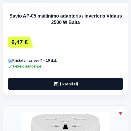
Savio AP-05 maitinimo adapteris / inverteris Vidaus
2500 W Balta
6,47 €
Pristatymas per 7 – 10 d.d.
Tiekėjo sandėlyje
shopping_cart
Į krepšelį