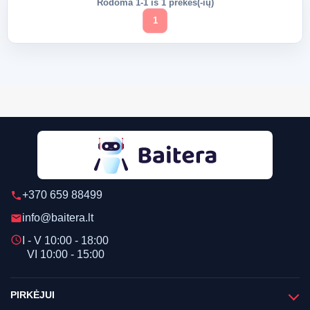
Rodoma 1-1 iš 1 prekės(-ių)
1
+370 659 88499
phone
info@baitera.lt
email
schedule
I - V 10:00 - 18:00
VI 10:00 - 15:00
PIRKĖJUI