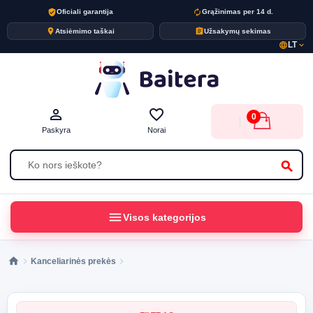
verified_user
autorenew
Oficiali garantija
Grąžinimas per 14 d.
place
assignment
Atsiėmimo taškai
Užsakymų sekimas
LT
language
expand_more
person_outline
favorite_border
0
Paskyra
Norai
search
menu
Visos kategorijos
Kanceliarinės prekės