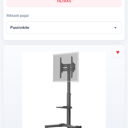
FILTRAS
Rikiuoti pagal
arrow_drop_down
Pasirinkite