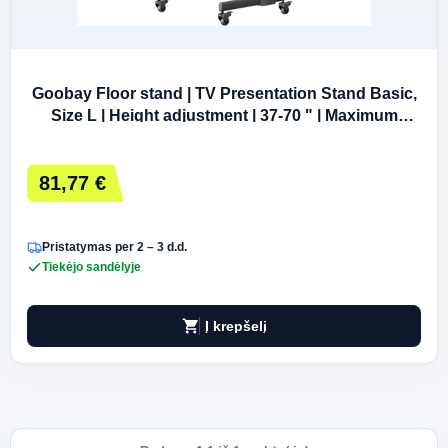
Goobay Floor stand | TV Presentation Stand Basic,
Size L | Height adjustment | 37-70 " | Maximum
weight (capacity) 35 kg | Black
81,77 €
Pristatymas per 2 – 3 d.d.
Tiekėjo sandėlyje
shopping_cart
Į krepšelį