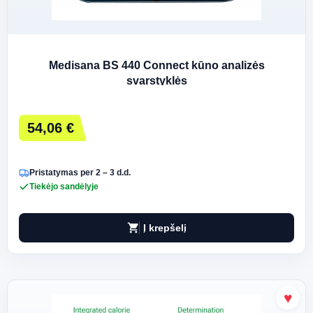
Medisana BS 440 Connect kūno analizės
svarstyklės
54,06 €
Pristatymas per 2 – 3 d.d.
Tiekėjo sandėlyje
shopping_cart
Į krepšelį