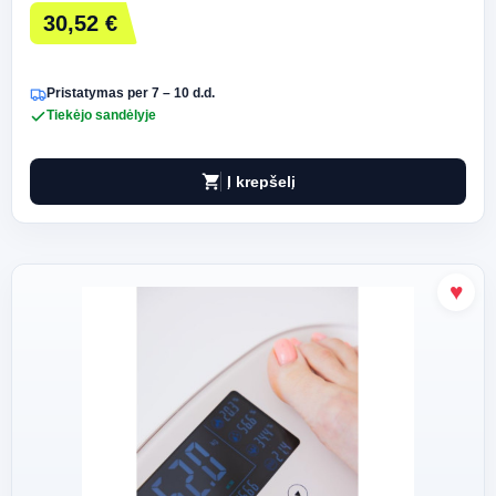
30,52 €
Pristatymas per 7 – 10 d.d.
Tiekėjo sandėlyje
shopping_cart
Į krepšelį