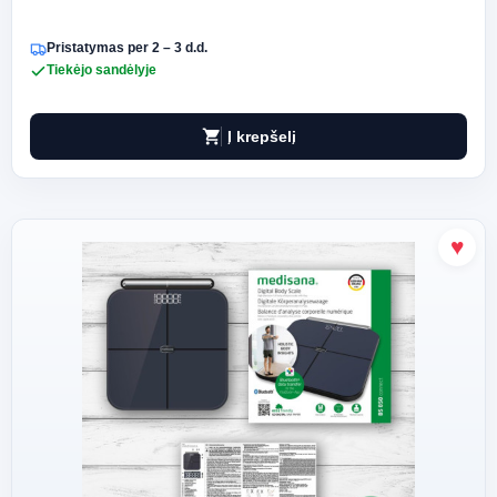
Pristatymas per 2 – 3 d.d.
Tiekėjo sandėlyje
shopping_cart
Į krepšelį