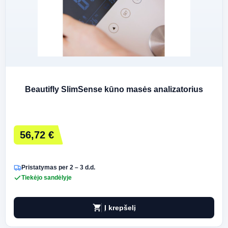
Beautifly SlimSense kūno masės analizatorius
56,72 €
Pristatymas per 2 – 3 d.d.
Tiekėjo sandėlyje
shopping_cart
Į krepšelį