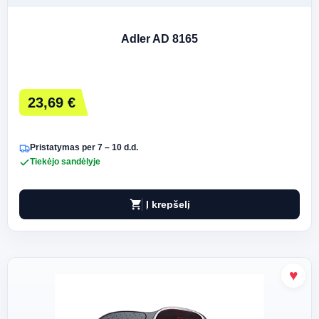
Adler AD 8165
23,69 €
Pristatymas per 7 – 10 d.d.
Tiekėjo sandėlyje
shopping_cart
Į krepšelį