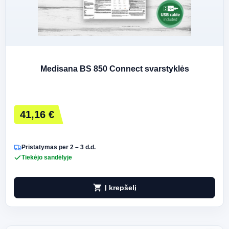
Medisana BS 850 Connect svarstyklės
41,16 €
Pristatymas per 2 – 3 d.d.
Tiekėjo sandėlyje
shopping_cart
Į krepšelį