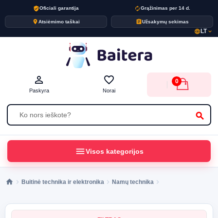
verified_user
autorenew
Oficiali garantija
Grąžinimas per 14 d.
place
assignment
Atsiėmimo taškai
Užsakymų sekimas
LT
language
expand_more
person_outline
favorite_border
0
Paskyra
Norai
search
menu
Visos kategorijos
Buitinė technika ir elektronika
Namų technika