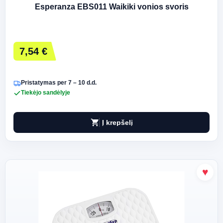
Esperanza EBS011 Waikiki vonios svoris
7,54 €
Pristatymas per 7 – 10 d.d.
Tiekėjo sandėlyje
shopping_cart
Į krepšelį