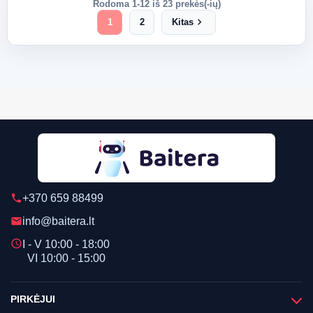
Rodoma 1-12 iš 23 prekės(-ių)
chevron_right
1
2
Kitas
+370 659 88499
phone
info@baitera.lt
email
schedule
I - V 10:00 - 18:00
VI 10:00 - 15:00
PIRKĖJUI