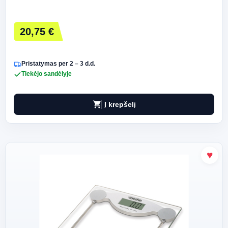
20,75 €
Pristatymas per 2 – 3 d.d.
Tiekėjo sandėlyje
shopping_cart
Į krepšelį