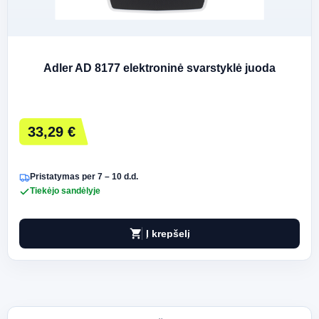
Adler AD 8177 elektroninė svarstyklė juoda
33,29 €
Pristatymas per 7 – 10 d.d.
Tiekėjo sandėlyje
shopping_cart
Į krepšelį