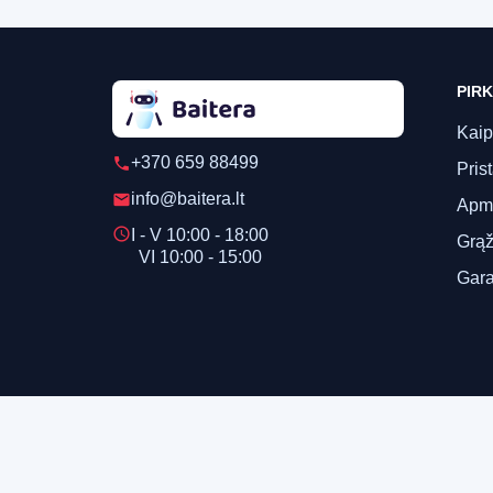
PIRK
Kaip
+370 659 88499
phone
Pris
info@baitera.lt
email
Apm
schedule
I - V 10:00 - 18:00
Grąž
VI 10:00 - 15:00
Gara