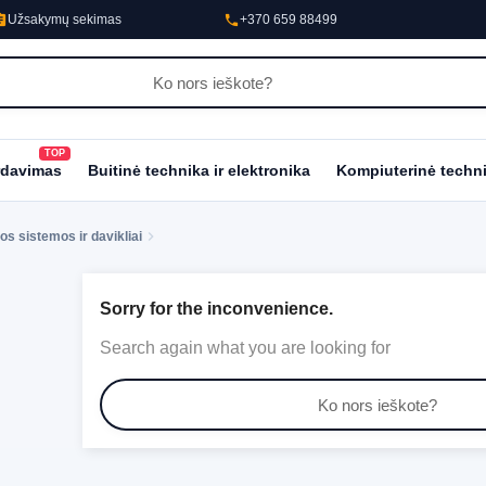
nment
phone
Užsakymų sekimas
+370 659 88499
TOP
al_fire_department
rdavimas
Buitinė technika ir elektronika
Kompiuterinė techn
os sistemos ir davikliai
Sorry for the inconvenience.
Search again what you are looking for