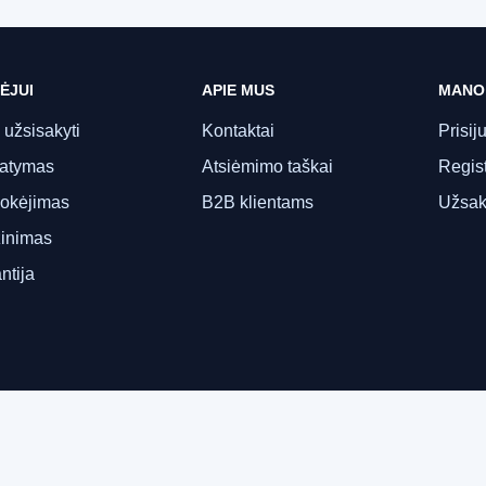
ĖJUI
APIE MUS
MANO
 užsisakyti
Kontaktai
Prisij
tatymas
Atsiėmimo taškai
Regist
okėjimas
B2B klientams
Užsak
inimas
ntija