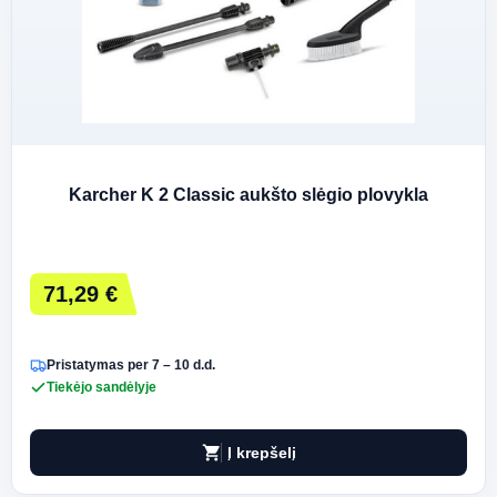
Karcher K 2 Classic aukšto slėgio plovykla
71,29 €
Pristatymas per 7 – 10 d.d.
Tiekėjo sandėlyje
shopping_cart
Į krepšelį