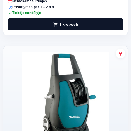
Nemokamas lizingas
Pristatymas per 1 – 2 d.d.
Tiekėjo sandėlyje
shopping_cart
Į krepšelį