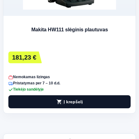
Makita HW111 slėginis plautuvas
181,23 €
Nemokamas lizingas
Pristatymas per 7 – 10 d.d.
Tiekėjo sandėlyje
shopping_cart
Į krepšelį