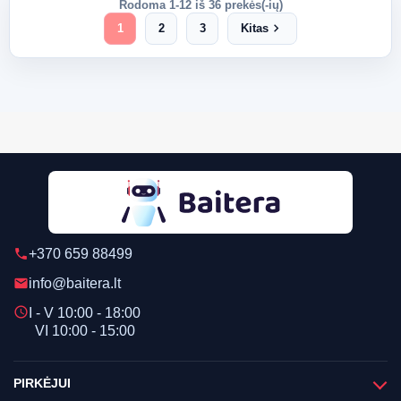
Rodoma 1-12 iš 36 prekės(-ių)
chevron_right
1
2
3
Kitas
+370 659 88499
phone
info@baitera.lt
email
schedule
I - V 10:00 - 18:00
VI 10:00 - 15:00
PIRKĖJUI