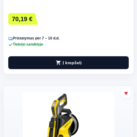
70,19 €
Pristatymas per 7 – 10 d.d.
Tiekėjo sandėlyje
shopping_cart
Į krepšelį