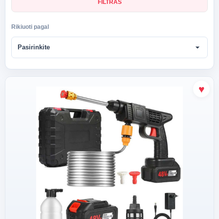
FILTRAS
Rikiuoti pagal
arrow_drop_down
Pasirinkite