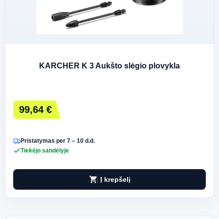
KARCHER K 3 Aukšto slėgio plovykla
99,64 €
Pristatymas per 7 – 10 d.d.
Tiekėjo sandėlyje
shopping_cart
Į krepšelį