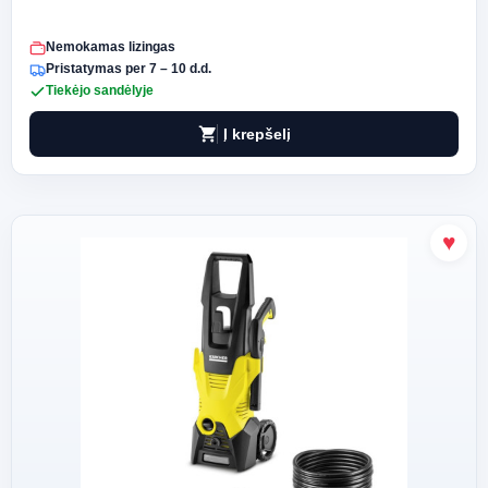
Nemokamas lizingas
Pristatymas per 7 – 10 d.d.
Tiekėjo sandėlyje
shopping_cart
Į krepšelį