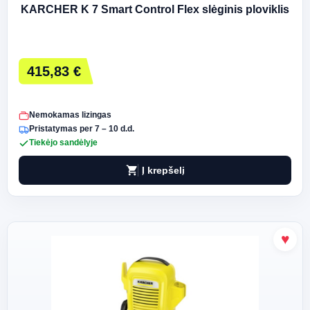
KARCHER K 7 Smart Control Flex slėginis ploviklis
415,83 €
Nemokamas lizingas
Pristatymas per 7 – 10 d.d.
Tiekėjo sandėlyje
shopping_cart
Į krepšelį