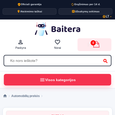
verified_user
autorenew
Oficiali garantija
Grąžinimas per 14 d.
place
assignment
Atsiėmimo taškai
Užsakymų sekimas
LT
language
expand_more
person_outline
favorite_border
0
Paskyra
Norai
search
menu
Visos kategorijos
Automobilių prekės