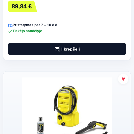
89,84 €
Pristatymas per 7 – 10 d.d.
Tiekėjo sandėlyje
shopping_cart
Į krepšelį