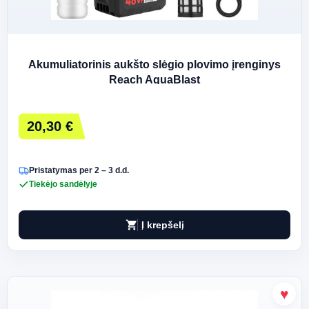
Akumuliatorinis aukšto slėgio plovimo įrenginys
Reach AquaBlast
20,30 €
Pristatymas per 2 – 3 d.d.
Tiekėjo sandėlyje
shopping_cart
Į krepšelį