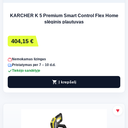
KARCHER K 5 Premium Smart Control Flex Home
slėginis plautuvas
404,15 €
Nemokamas lizingas
Pristatymas per 7 – 10 d.d.
Tiekėjo sandėlyje
shopping_cart
Į krepšelį