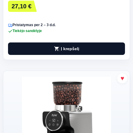
27,10 €
Pristatymas per 2 – 3 d.d.
Tiekėjo sandėlyje
shopping_cart
Į krepšelį