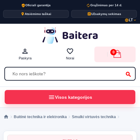
verified_user
autorenew
Oficiali garantija
Grąžinimas per 14 d.
place
assignment
Atsiėmimo taškai
Užsakymų sekimas
LT
language
expand_more
person_outline
favorite_border
0
Paskyra
Norai
search
menu
Visos kategorijos
Buitinė technika ir elektronika
Smulki virtuvės technika