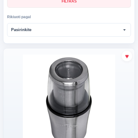
FILTRAS
Rikiuoti pagal
arrow_drop_down
Pasirinkite