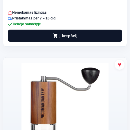
Nemokamas lizingas
Pristatymas per 7 – 10 d.d.
Tiekėjo sandėlyje
shopping_cart
Į krepšelį