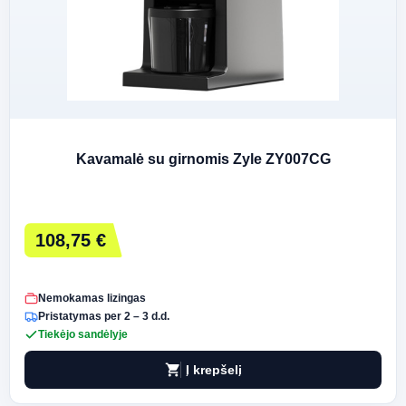
Kavamalė su girnomis Zyle ZY007CG
108,75 €
Nemokamas lizingas
Pristatymas per 2 – 3 d.d.
Tiekėjo sandėlyje
shopping_cart
Į krepšelį