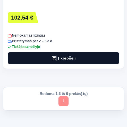
102,54 €
Nemokamas lizingas
Pristatymas per 2 – 3 d.d.
Tiekėjo sandėlyje
shopping_cart
Į krepšelį
Rodoma 1-6 iš 6 prekės(-ių)
1