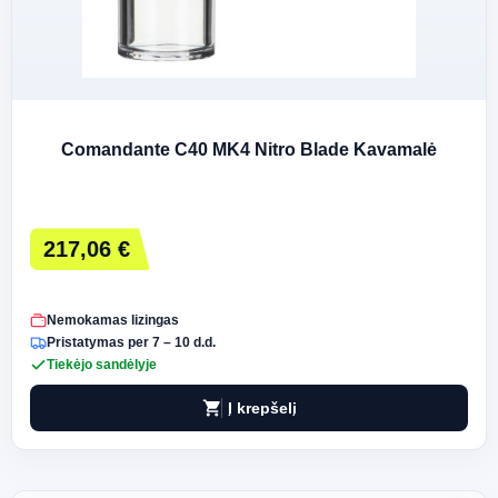
Comandante C40 MK4 Nitro Blade Kavamalė
217,06 €
Nemokamas lizingas
Pristatymas per 7 – 10 d.d.
Tiekėjo sandėlyje
shopping_cart
Į krepšelį