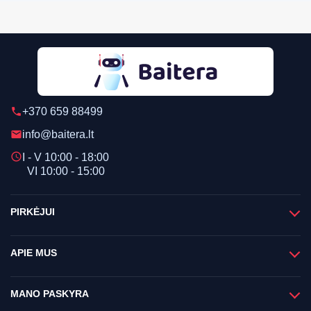
+370 659 88499
phone
info@baitera.lt
email
schedule
I - V 10:00 - 18:00
VI 10:00 - 15:00
PIRKĖJUI
APIE MUS
MANO PASKYRA