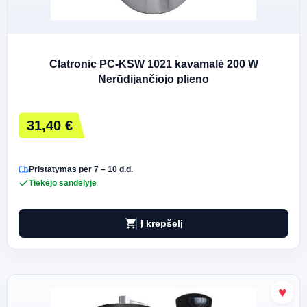
Clatronic PC-KSW 1021 kavamalė 200 W
Nerūdijančiojo plieno
31,40 €
Pristatymas per 7 – 10 d.d.
Tiekėjo sandėlyje
shopping_cart
Į krepšelį