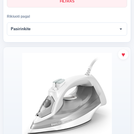
FILTRAS
Rikiuoti pagal
arrow_drop_down
Pasirinkite