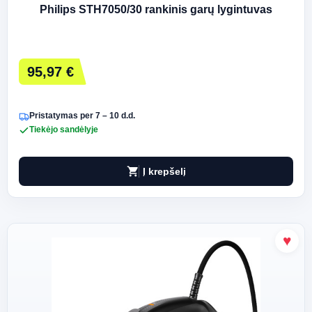
Philips STH7050/30 rankinis garų lygintuvas
95,97 €
Pristatymas per 7 – 10 d.d.
Tiekėjo sandėlyje
shopping_cart
Į krepšelį