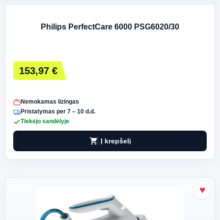
Philips PerfectCare 6000 PSG6020/30
153,97 €
Nemokamas lizingas
Pristatymas per 7 – 10 d.d.
Tiekėjo sandėlyje
shopping_cart
Į krepšelį