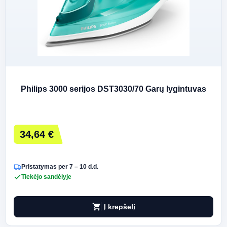
Philips 3000 serijos DST3030/70 Garų lygintuvas
34,64 €
Pristatymas per 7 – 10 d.d.
Tiekėjo sandėlyje
shopping_cart
Į krepšelį