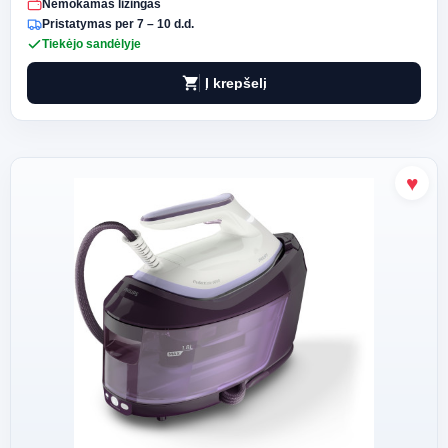
Nemokamas lizingas
Pristatymas per 7 – 10 d.d.
Tiekėjo sandėlyje
shopping_cart
Į krepšelį