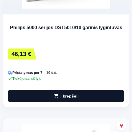
Philips 5000 serijos DST5010/10 garinis lygintuvas
46,13 €
Pristatymas per 7 – 10 d.d.
Tiekėjo sandėlyje
shopping_cart
Į krepšelį