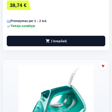
38,74 €
Pristatymas per 1 – 2 d.d.
Tiekėjo sandėlyje
shopping_cart
Į krepšelį