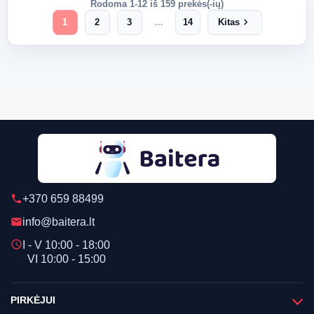
Rodoma 1-12 iš 159 prekės(-ių)
chevron_right
1
2
3
…
14
Kitas
+370 659 88499
phone
info@baitera.lt
email
schedule
I - V 10:00 - 18:00
VI 10:00 - 15:00
PIRKĖJUI