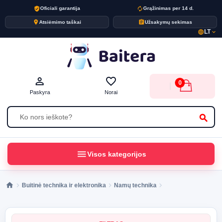
verified_user
autorenew
Oficiali garantija
Grąžinimas per 14 d.
place
assignment
Atsiėmimo taškai
Užsakymų sekimas
LT
language
expand_more
person_outline
favorite_border
0
Paskyra
Norai
search
menu
Visos kategorijos
Buitinė technika ir elektronika
Namų technika