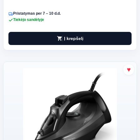
Pristatymas per 7 – 10 d.d.
Tiekėjo sandėlyje
shopping_cart
Į krepšelį