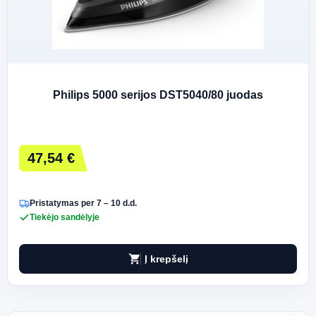
Philips 5000 serijos DST5040/80 juodas
47,54 €
Pristatymas per 7 – 10 d.d.
Tiekėjo sandėlyje
shopping_cart
Į krepšelį