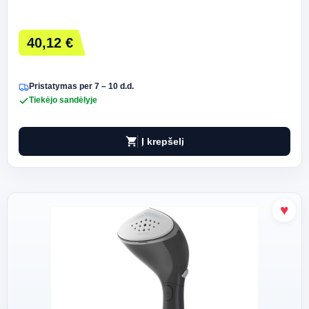
40,12 €
Pristatymas per 7 – 10 d.d.
Tiekėjo sandėlyje
shopping_cart
Į krepšelį