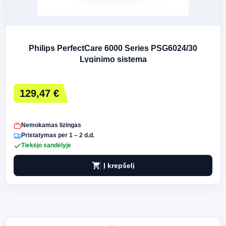
Philips PerfectCare 6000 Series PSG6024/30
Lyginimo sistema
129,47 €
Nemokamas lizingas
Pristatymas per 1 – 2 d.d.
Tiekėjo sandėlyje
shopping_cart
Į krepšelį