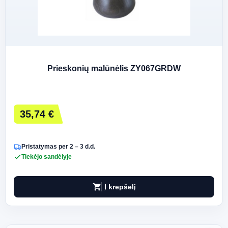
Prieskonių malūnėlis ZY067GRDW
35,74 €
Pristatymas per 2 – 3 d.d.
Tiekėjo sandėlyje
shopping_cart
Į krepšelį