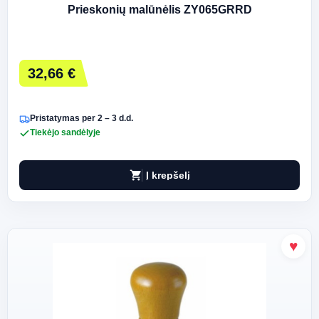
Prieskonių malūnėlis ZY065GRRD
32,66 €
Pristatymas per 2 – 3 d.d.
Tiekėjo sandėlyje
shopping_cart
Į krepšelį