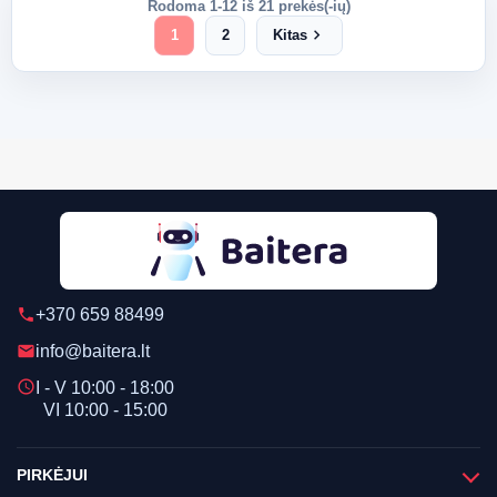
Rodoma 1-12 iš 21 prekės(-ių)
chevron_right
1
2
Kitas
+370 659 88499
phone
info@baitera.lt
email
schedule
I - V 10:00 - 18:00
VI 10:00 - 15:00
PIRKĖJUI