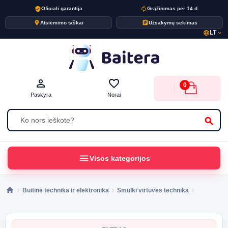
verified_user
autorenew
Oficiali garantija
Grąžinimas per 14 d.
place
assignment
Atsiėmimo taškai
Užsakymų sekimas
LT
language
expand_more
person_outline
favorite_border
0
Paskyra
Norai
search
menu
Visos kategorijos
Buitinė technika ir elektronika
Smulki virtuvės technika