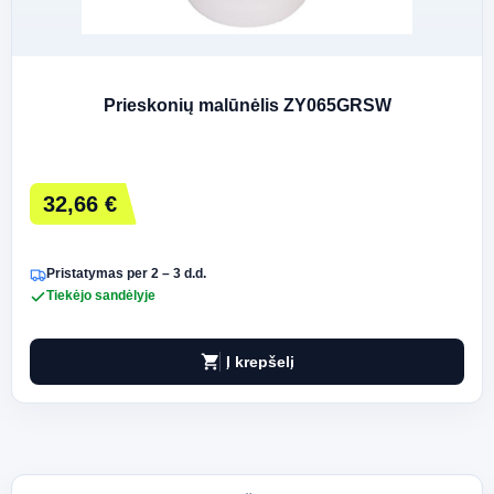
Prieskonių malūnėlis ZY065GRSW
32,66 €
Pristatymas per 2 – 3 d.d.
Tiekėjo sandėlyje
shopping_cart
Į krepšelį