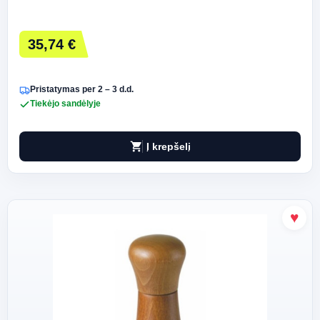
35,74 €
Pristatymas per 2 – 3 d.d.
Tiekėjo sandėlyje
shopping_cart
Į krepšelį