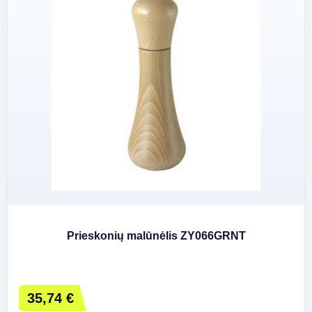
Prieskonių malūnėlis ZY066GRNT
35,74 €