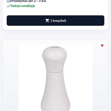
Pristatymas per 2 – 3 d.d.
Tiekėjo sandėlyje
shopping_cart
Į krepšelį