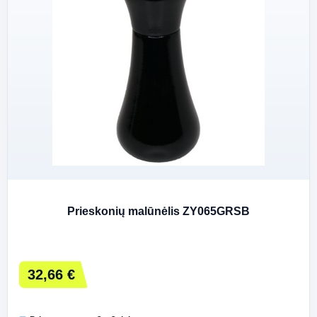
Prieskonių malūnėlis ZY065GRSB
32,66 €