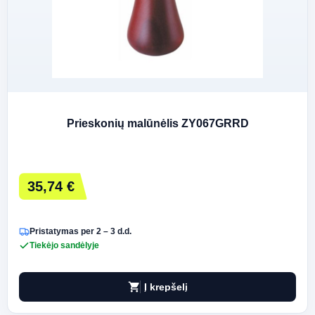
Prieskonių malūnėlis ZY067GRRD
35,74 €
Pristatymas per 2 – 3 d.d.
Tiekėjo sandėlyje
shopping_cart
Į krepšelį