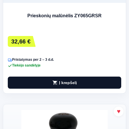
Prieskonių malūnėlis ZY065GRSR
32,66 €
Pristatymas per 2 – 3 d.d.
Tiekėjo sandėlyje
shopping_cart
Į krepšelį