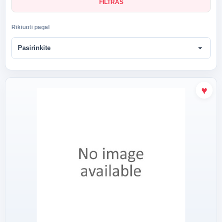
FILTRAS
Rikiuoti pagal
arrow_drop_down
Pasirinkite