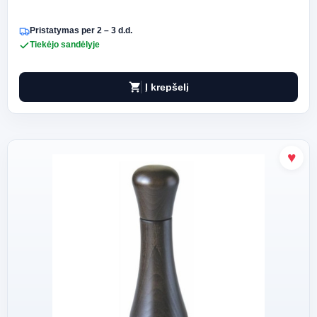
Pristatymas per 2 – 3 d.d.
Tiekėjo sandėlyje
shopping_cart
Į krepšelį