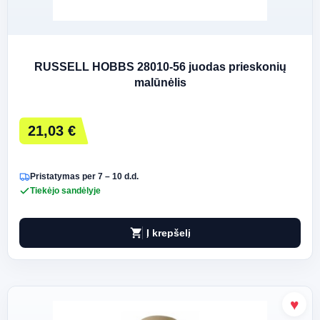
RUSSELL HOBBS 28010-56 juodas prieskonių
malūnėlis
21,03 €
Pristatymas per 7 – 10 d.d.
Tiekėjo sandėlyje
shopping_cart
Į krepšelį