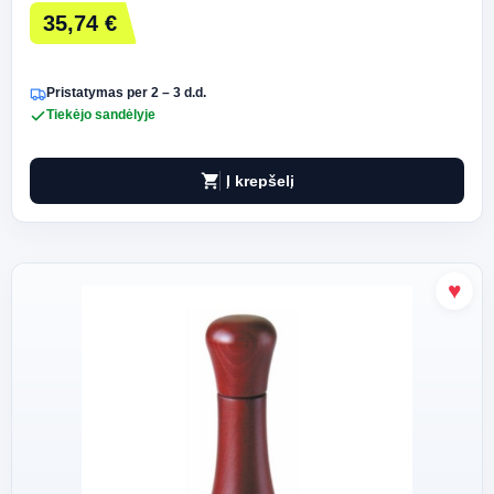
35,74 €
Pristatymas per 2 – 3 d.d.
Tiekėjo sandėlyje
shopping_cart
Į krepšelį