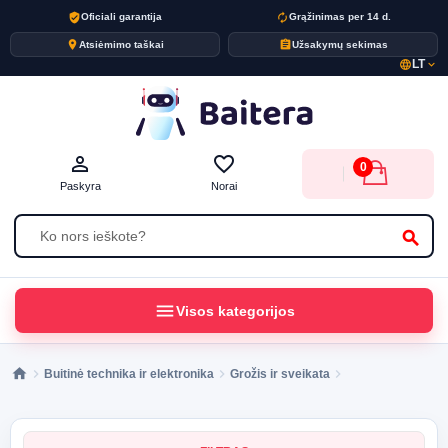
verified_user
autorenew
Oficiali garantija
Grąžinimas per 14 d.
place
assignment
Atsiėmimo taškai
Užsakymų sekimas
LT
language
expand_more
person_outline
favorite_border
0
Paskyra
Norai
search
menu
Visos kategorijos
Buitinė technika ir elektronika
Grožis ir sveikata