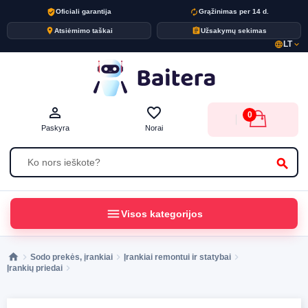
verified_user
autorenew
Oficiali garantija
Grąžinimas per 14 d.
place
assignment
Atsiėmimo taškai
Užsakymų sekimas
LT
language
expand_more
person_outline
favorite_border
0
Paskyra
Norai
search
menu
Visos kategorijos
Sodo prekės, įrankiai
Įrankiai remontui ir statybai
Įrankių priedai