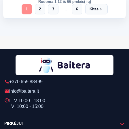
Rodoma 1-12 iš 66 prekės(-ių)
chevron_right
1
2
3
…
6
Kitas
+370 659 88499
phone
info@baitera.lt
email
schedule
I - V 10:00 - 18:00
VI 10:00 - 15:00
PIRKĖJUI