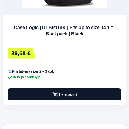
Case Logic | DLBP114K | Fits up to size 14.1 " |
Backpack | Black
39,68 €
Pristatymas per 2 – 3 d.d.
Tiekėjo sandėlyje
shopping_cart
Į krepšelį