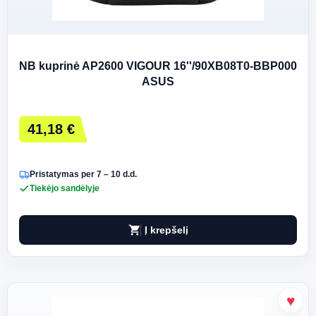
NB kuprinė AP2600 VIGOUR 16''/90XB08T0-BBP000
ASUS
41,18 €
Pristatymas per 7 – 10 d.d.
Tiekėjo sandėlyje
shopping_cart
Į krepšelį