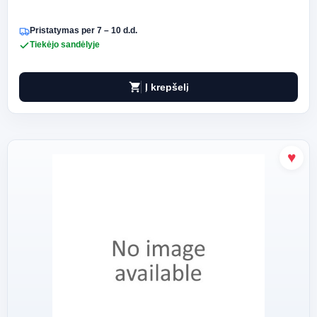
Pristatymas per 7 – 10 d.d.
Tiekėjo sandėlyje
shopping_cart
Į krepšelį