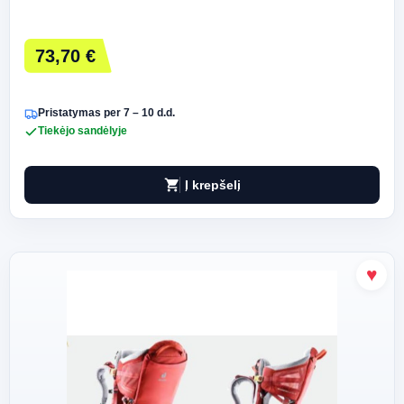
73,70 €
Pristatymas per 7 – 10 d.d.
Tiekėjo sandėlyje
shopping_cart
Į krepšelį