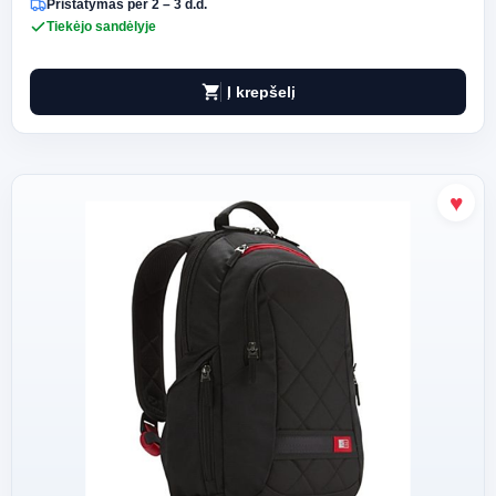
Pristatymas per 2 – 3 d.d.
Tiekėjo sandėlyje
shopping_cart
Į krepšelį