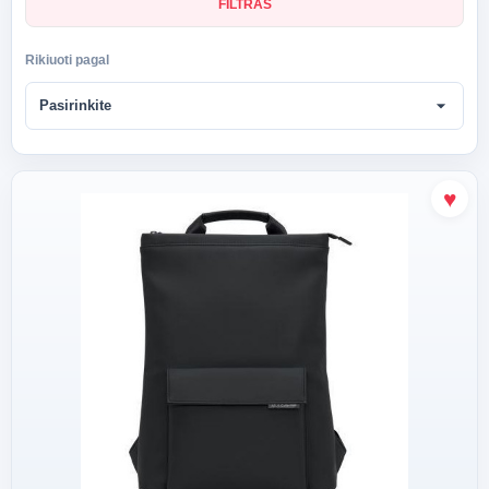
FILTRAS
Rikiuoti pagal
arrow_drop_down
Pasirinkite