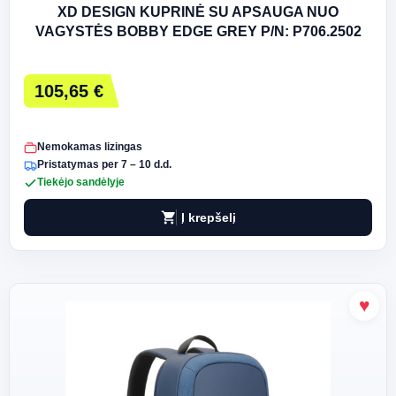
XD DESIGN KUPRINĖ SU APSAUGA NUO
VAGYSTĖS BOBBY EDGE GREY P/N: P706.2502
105,65 €
Nemokamas lizingas
Pristatymas per 7 – 10 d.d.
Tiekėjo sandėlyje
shopping_cart
Į krepšelį