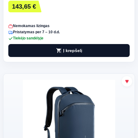
143,65 €
Nemokamas lizingas
Pristatymas per 7 – 10 d.d.
Tiekėjo sandėlyje
shopping_cart
Į krepšelį