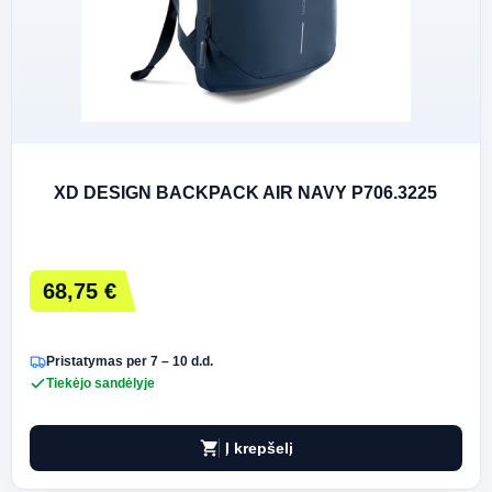
XD DESIGN BACKPACK AIR NAVY P706.3225
68,75 €
Pristatymas per 7 – 10 d.d.
Tiekėjo sandėlyje
shopping_cart
Į krepšelį