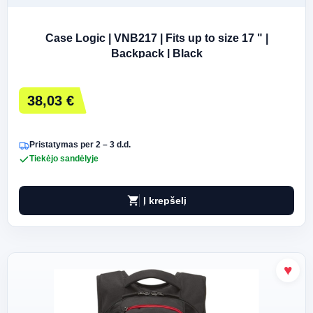
Case Logic | VNB217 | Fits up to size 17 " |
Backpack | Black
38,03 €
Pristatymas per 2 – 3 d.d.
Tiekėjo sandėlyje
shopping_cart
Į krepšelį