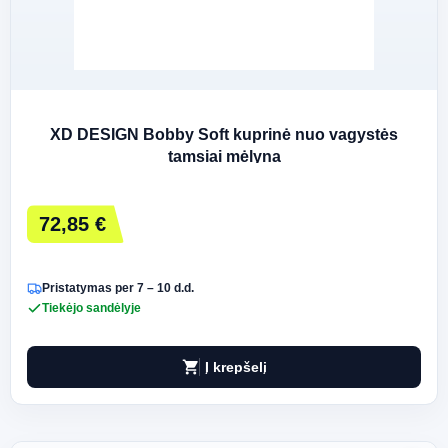
XD DESIGN Bobby Soft kuprinė nuo vagystės
tamsiai mėlyna
72,85 €
Pristatymas per 7 – 10 d.d.
Tiekėjo sandėlyje
shopping_cart
Į krepšelį