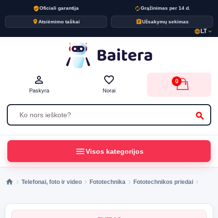
verified_user
autorenew
Oficiali garantija
Grąžinimas per 14 d.
place
assignment
Atsiėmimo taškai
Užsakymų sekimas
LT
language
expand_more
person_outline
favorite_border
0
Paskyra
Norai
search
menu
Visos kategorijos
Telefonai, foto ir video
Fototechnika
Fototechnikos priedai