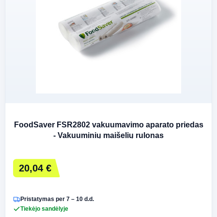
FoodSaver FSR2802 vakuumavimo aparato priedas
- Vakuuminių maišelių rulonas
20,04 €
Pristatymas per 7 – 10 d.d.
Tiekėjo sandėlyje