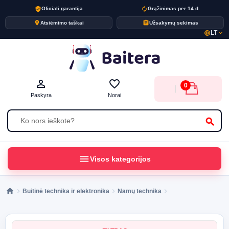
verified_user
autorenew
Oficiali garantija
Grąžinimas per 14 d.
place
assignment
Atsiėmimo taškai
Užsakymų sekimas
LT
language
expand_more
person_outline
favorite_border
0
Paskyra
Norai
search
menu
Visos kategorijos
Buitinė technika ir elektronika
Namų technika