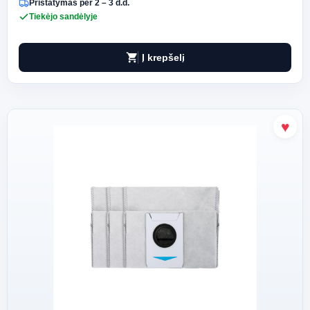
Pristatymas per 2 – 3 d.d.
Tiekėjo sandėlyje
shopping_cart
Į krepšelį