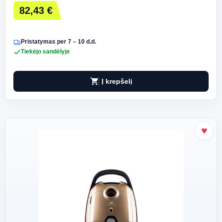
82,43 €
Pristatymas per 7 – 10 d.d.
Tiekėjo sandėlyje
shopping_cart
Į krepšelį