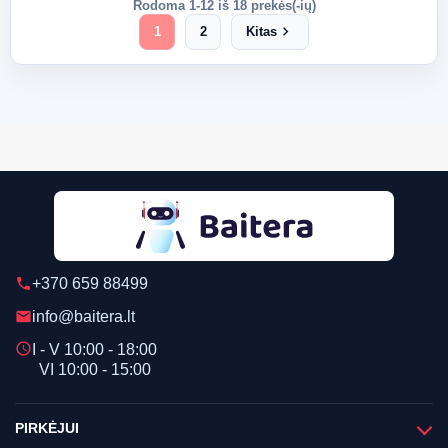
Rodoma 1-12 iš 18 prekės(-ių)
chevron_right
1
2
Kitas
+370 659 88499
phone
info@baitera.lt
email
schedule
I - V 10:00 - 18:00
VI 10:00 - 15:00
PIRKĖJUI