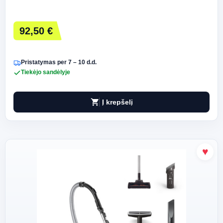
92,50 €
Pristatymas per 7 – 10 d.d.
Tiekėjo sandėlyje
shopping_cart
Į krepšelį