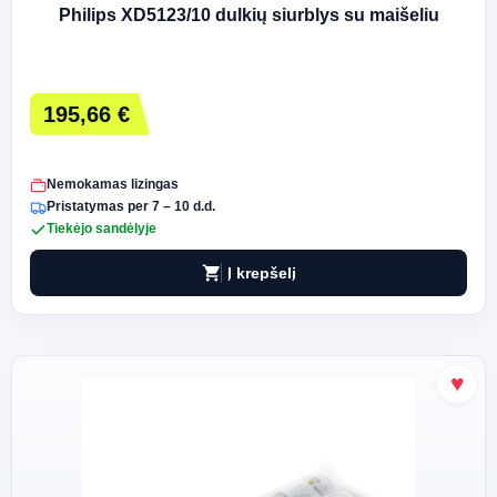
Philips XD5123/10 dulkių siurblys su maišeliu
195,66 €
Nemokamas lizingas
Pristatymas per 7 – 10 d.d.
Tiekėjo sandėlyje
shopping_cart
Į krepšelį