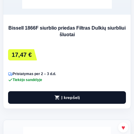
Bissell 1866F siurblio priedas Filtras Dulkių siurbliui
šluotai
17,47 €
Pristatymas per 2 – 3 d.d.
Tiekėjo sandėlyje
shopping_cart
Į krepšelį