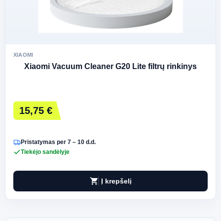
XIAOMI
Xiaomi Vacuum Cleaner G20 Lite filtrų rinkinys
15,75 €
Pristatymas per 7 – 10 d.d.
Tiekėjo sandėlyje
shopping_cart
Į krepšelį