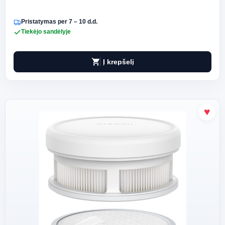
Pristatymas per 7 – 10 d.d.
Tiekėjo sandėlyje
shopping_cart
Į krepšelį