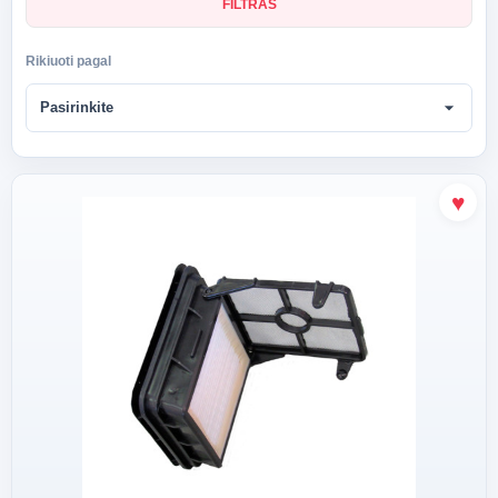
FILTRAS
Rikiuoti pagal
arrow_drop_down
Pasirinkite