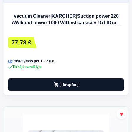
Vacuum Cleaner|KARCHER|Suction power 220
AW|Input power 1000 W|Dust capacity 15 L|Drum
vacuum|Cleaning type Dry&wet|Dust contain
77,73 €
Pristatymas per 1 – 2 d.d.
Tiekėjo sandėlyje
shopping_cart
Į krepšelį