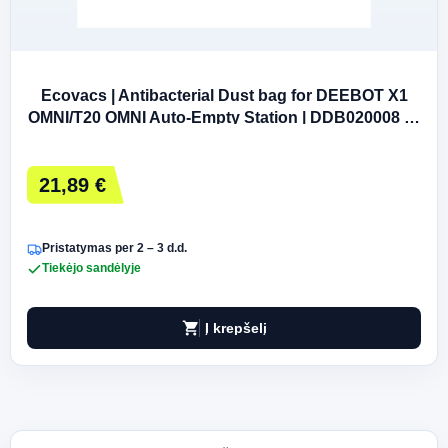
Ecovacs | Antibacterial Dust bag for DEEBOT X1
OMNI/T20 OMNI Auto-Empty Station | DDB020008 | 3
pc(s)
21,89 €
Pristatymas per 2 – 3 d.d.
Tiekėjo sandėlyje
shopping_cart
Į krepšelį