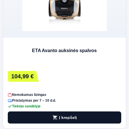
ETA Avanto auksinės spalvos
104,99 €
Nemokamas lizingas
Pristatymas per 7 – 10 d.d.
Tiekėjo sandėlyje
shopping_cart
Į krepšelį