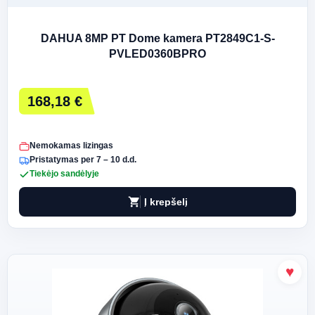
DAHUA 8MP PT Dome kamera PT2849C1-S-
PVLED0360BPRO
168,18 €
Nemokamas lizingas
Pristatymas per 7 – 10 d.d.
Tiekėjo sandėlyje
shopping_cart
Į krepšelį