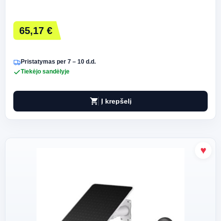
65,17 €
Pristatymas per 7 – 10 d.d.
Tiekėjo sandėlyje
shopping_cart
Į krepšelį