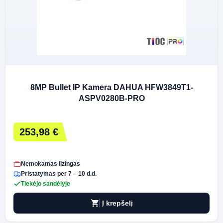
8MP Bullet IP Kamera DAHUA HFW3849T1-
ASPV0280B-PRO
253,98 €
Nemokamas lizingas
Pristatymas per 7 – 10 d.d.
Tiekėjo sandėlyje
shopping_cart
Į krepšelį