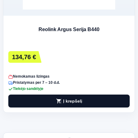
Reolink Argus Serija B440
134,76 €
Nemokamas lizingas
Pristatymas per 7 – 10 d.d.
Tiekėjo sandėlyje
shopping_cart
Į krepšelį