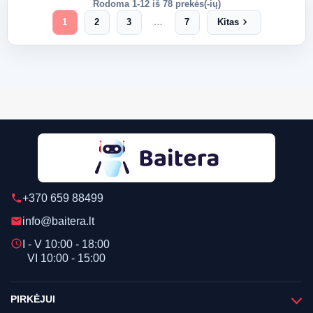
Rodoma 1-12 iš 78 prekės(-ių)
chevron_right
1
2
3
…
7
Kitas
+370 659 88499
phone
info@baitera.lt
email
schedule
I - V 10:00 - 18:00
VI 10:00 - 15:00
PIRKĖJUI