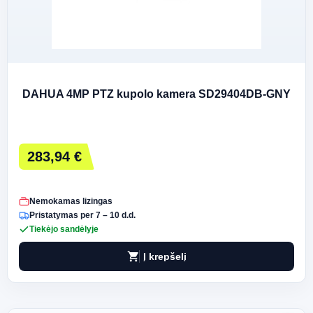
DAHUA 4MP PTZ kupolo kamera SD29404DB-GNY
283,94 €
Nemokamas lizingas
Pristatymas per 7 – 10 d.d.
Tiekėjo sandėlyje
shopping_cart
Į krepšelį