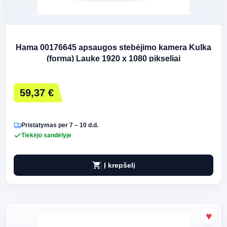
Hama 00176645 apsaugos stebėjimo kamera Kulka
(forma) Lauke 1920 x 1080 pikseliai
59,37 €
Pristatymas per 7 – 10 d.d.
Tiekėjo sandėlyje
shopping_cart
Į krepšelį