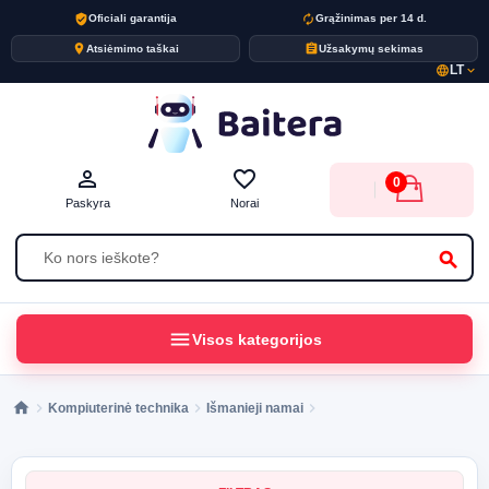
verified_user
autorenew
Oficiali garantija
Grąžinimas per 14 d.
place
assignment
Atsiėmimo taškai
Užsakymų sekimas
LT
language
expand_more
person_outline
favorite_border
0
Paskyra
Norai
search
menu
Visos kategorijos
Kompiuterinė technika
Išmanieji namai