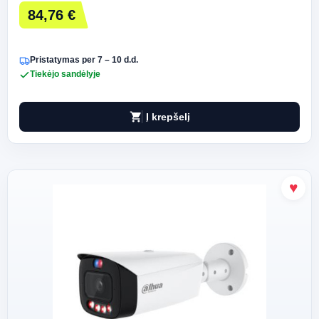
84,76 €
Pristatymas per 7 – 10 d.d.
Tiekėjo sandėlyje
shopping_cart
Į krepšelį