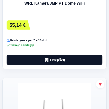
WRL Kamera 3MP PT Dome WiFi
55,14 €
Pristatymas per 7 – 10 d.d.
Tiekėjo sandėlyje
shopping_cart
Į krepšelį