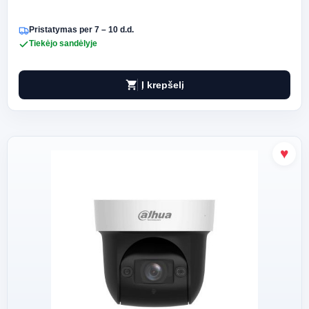
Pristatymas per 7 – 10 d.d.
Tiekėjo sandėlyje
shopping_cart
Į krepšelį