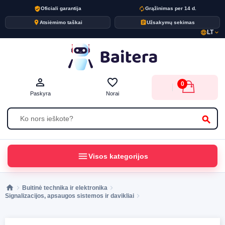
verified_user
autorenew
Oficiali garantija
Grąžinimas per 14 d.
place
assignment
Atsiėmimo taškai
Užsakymų sekimas
LT
language
expand_more
person_outline
favorite_border
0
Paskyra
Norai
search
menu
Visos kategorijos
Buitinė technika ir elektronika
Signalizacijos, apsaugos sistemos ir davikliai