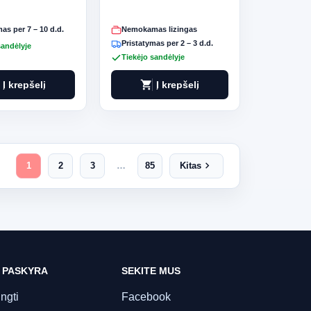
White
as per 7 – 10 d.d.
Nemokamas lizingas
Pristatymas per 2 – 3 d.d.
sandėlyje
Tiekėjo sandėlyje
shopping_cart
Į krepšelį
Į krepšelį
chevron_right
1
2
3
…
85
Kitas
 PASKYRA
SEKITE MUS
ungti
Facebook