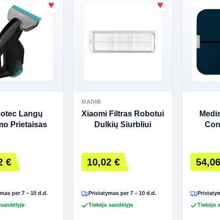
XIAOMI
otec Langų
Xiaomi Filtras Robotui
Medi
mo Prietaisas
Dulkių Siurbliui
Con
Popstar Glass
S10/S12/T12/X20
analiz
Titanium
2 €
10,02 €
54,06
mas per 7 – 10 d.d.
Pristatymas per 7 – 10 d.d.
Pristatym
 sandėlyje
Tiekėjo sandėlyje
Tiekėjo 