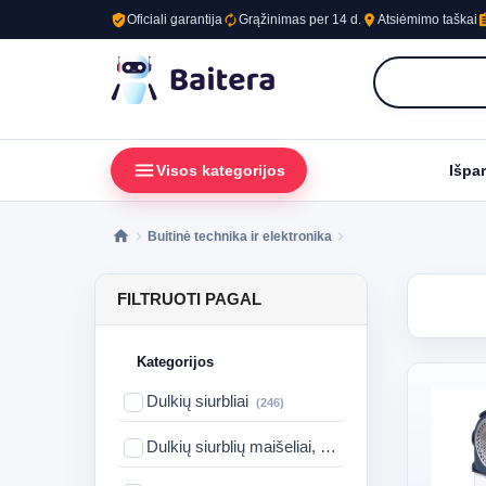
verified_user
autorenew
place
assig
Oficiali garantija
Grąžinimas per 14 d.
Atsiėmimo taškai
menu
loc
Visos kategorijos
Išpa
Buitinė technika ir elektronika
FILTRUOTI PAGAL
Kategorijos
Dulkių siurbliai
(246)
Dulkių siurblių maišeliai, filtrai
(18)