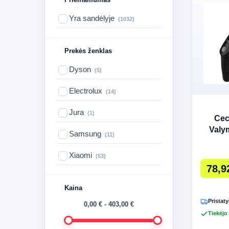
Yra sandėlyje
(1032)
Prekės ženklas
Dyson
(5)
Electrolux
(14)
Jura
(1)
Cec
Valy
Samsung
(11)
Conga 
Xiaomi
(53)
78,9
Kaina
Pristaty
0,00 € - 403,00 €
Tiekėjo