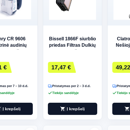
ry CR 9606
Bissell 1866F siurblio
Clatr
trinė audinių
priedas Filtras Dulkių
Nešioj
timo mašina
siurbliui šluotai
siurbly
1 €
17,47 €
49,22
mas per 7 – 10 d.d.
Pristatymas per 2 – 3 d.d.
Pristatym
 sandėlyje
Tiekėjo sandėlyje
Tiekėjo 
art
shopping_cart
shopping_cart
Į krepšelį
Į krepšelį