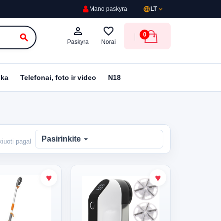
language
expand_more
Mano paskyra
LT
person_outline
favorite_border
0
search
Paskyra
Norai
ika
Telefonai, foto ir video
N18
arrow_drop_down
Pasirinkite
kiuoti pagal