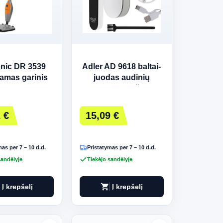
onic DR 3539
Adler AD 9618 baltai-
amas garinis
juodas audinių
s 0,3 L 1500 W
skutimo mašina
 €
15,09 €
as per 7 – 10 d.d.
Pristatymas per 7 – 10 d.d.
sandėlyje
Tiekėjo sandėlyje
shopping_cart
Į krepšelį
Į krepšelį