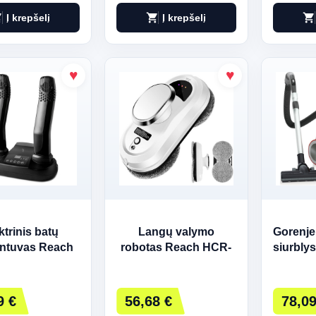
art
shopping_cart
shopping_cart
Į krepšelį
Į krepšelį
ktrinis batų
Langų valymo
Gorenje
intuvas Reach
robotas Reach HCR-
siurblys
step Alpha
01 baltas
dulkių 
700 W 
9 €
56,68 €
78,09