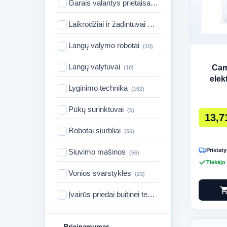
Garais valantys prietaisai
(5)
Laikrodžiai ir žadintuvai
(23)
Langų valymo robotai
(10)
Langų valytuvai
Cam
(10)
elek
Lyginimo technika
(162)
sku
Pūkų surinktuvai
(5)
13,7
Robotai siurbliai
(56)
Pristaty
Siuvimo mašinos
(56)
Tiekėjo
Vonios svarstyklės
(23)
shopping_c
Įvairūs priedai buitinei technikai
(36)
Prieinamumas