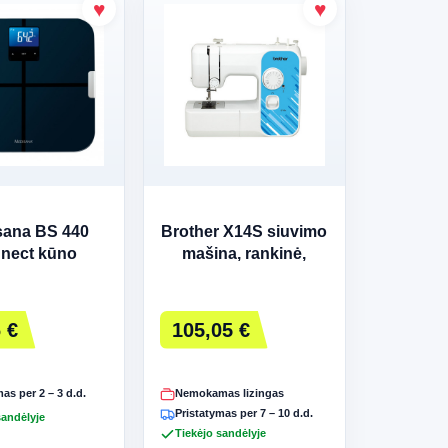
sana BS 440
Brother X14S siuvimo
nect kūno
mašina, rankinė,
ės svarstyklės
mechaninė
 €
105,05 €
as per 2 – 3 d.d.
Nemokamas lizingas
Pristatymas per 7 – 10 d.d.
sandėlyje
Tiekėjo sandėlyje