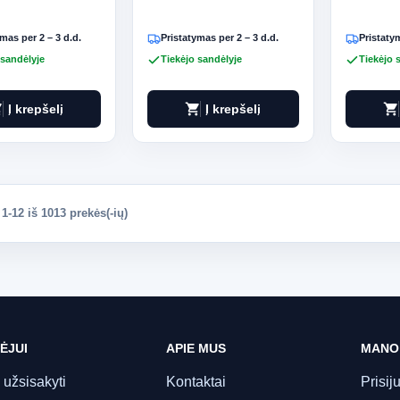
mas per 2 – 3 d.d.
Pristatymas per 2 – 3 d.d.
Pristatym
 sandėlyje
Tiekėjo sandėlyje
Tiekėjo 
art
shopping_cart
shopping_cart
Į krepšelį
Į krepšelį
-12 iš 1013 prekės(-ių)
ĖJUI
APIE MUS
MANO
 užsisakyti
Kontaktai
Prisij