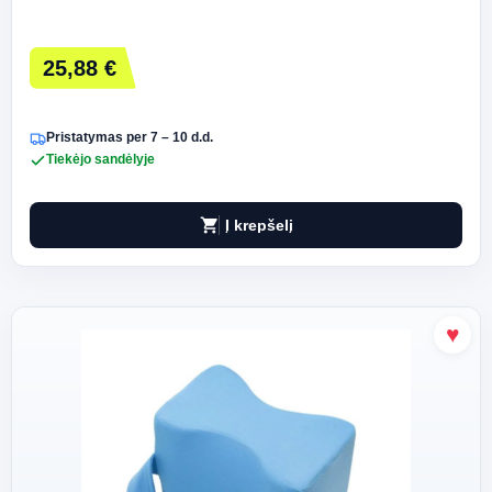
25,88 €
Pristatymas per 7 – 10 d.d.
Tiekėjo sandėlyje
shopping_cart
Į krepšelį