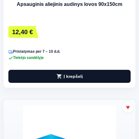
Apsauginis aliejinis audinys lovos 90x150cm
12,40 €
Pristatymas per 7 – 10 d.d.
Tiekėjo sandėlyje
shopping_cart
Į krepšelį