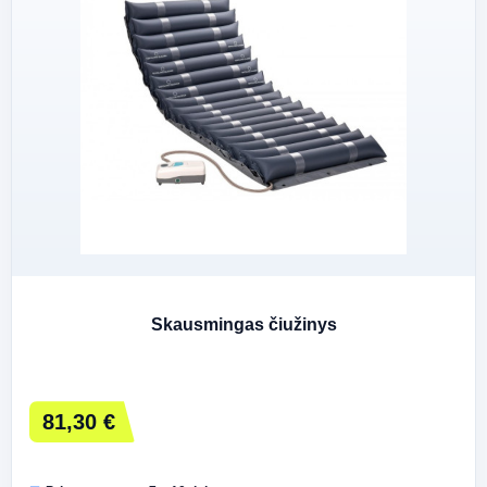
Skausmingas čiužinys
81,30 €