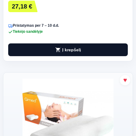
27,18 €
Pristatymas per 7 – 10 d.d.
Tiekėjo sandėlyje
shopping_cart
Į krepšelį