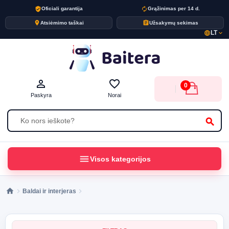
verified_user
autorenew
Oficiali garantija
Grąžinimas per 14 d.
place
assignment
Atsiėmimo taškai
Užsakymų sekimas
LT
language
expand_more
person_outline
favorite_border
0
Paskyra
Norai
search
menu
Visos kategorijos
Baldai ir interjeras