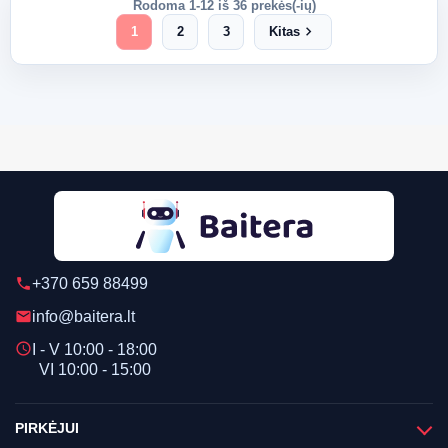
Rodoma 1-12 iš 36 prekės(-ių)
chevron_right
1
2
3
Kitas
+370 659 88499
phone
info@baitera.lt
email
schedule
I - V 10:00 - 18:00
VI 10:00 - 15:00
PIRKĖJUI