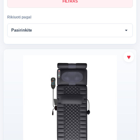
FILTRAS
Rikiuoti pagal
arrow_drop_down
Pasirinkite