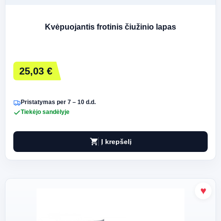
Kvėpuojantis frotinis čiužinio lapas
25,03 €
Pristatymas per 7 – 10 d.d.
Tiekėjo sandėlyje
shopping_cart
Į krepšelį