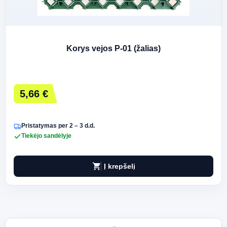
Korys vejos P-01 (žalias)
5,66 €
Pristatymas per 2 – 3 d.d.
Tiekėjo sandėlyje
shopping_cart
Į krepšelį