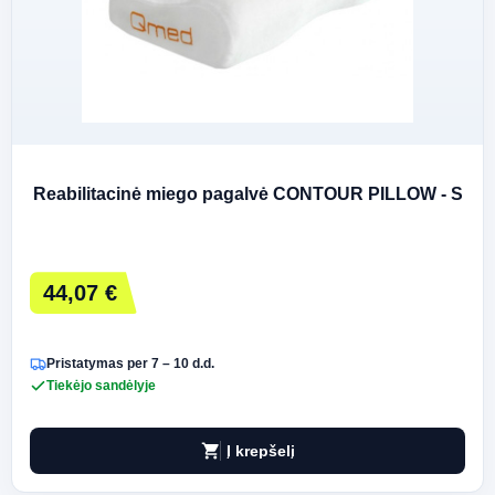
Reabilitacinė miego pagalvė CONTOUR PILLOW - S
44,07 €
Pristatymas per 7 – 10 d.d.
Tiekėjo sandėlyje
shopping_cart
Į krepšelį