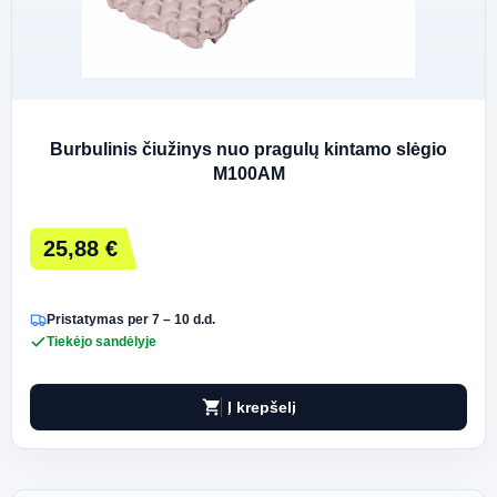
Burbulinis čiužinys nuo pragulų kintamo slėgio
M100AM
25,88 €
Pristatymas per 7 – 10 d.d.
Tiekėjo sandėlyje
shopping_cart
Į krepšelį