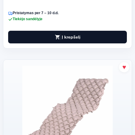
Pristatymas per 7 – 10 d.d.
Tiekėjo sandėlyje
shopping_cart
Į krepšelį