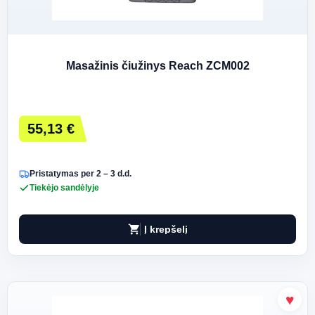
Masažinis čiužinys Reach ZCM002
55,13 €
Pristatymas per 2 – 3 d.d.
Tiekėjo sandėlyje
shopping_cart
Į krepšelį