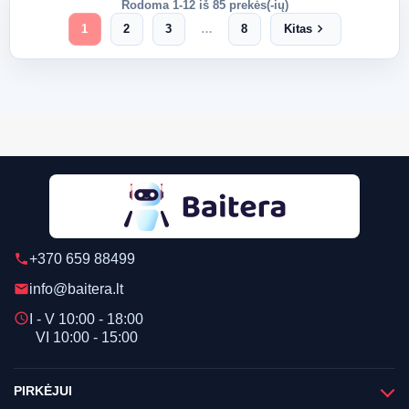
Rodoma 1-12 iš 85 prekės(-ių)
chevron_right
1
2
3
…
8
Kitas
+370 659 88499
phone
info@baitera.lt
email
schedule
I - V 10:00 - 18:00
VI 10:00 - 15:00
PIRKĖJUI