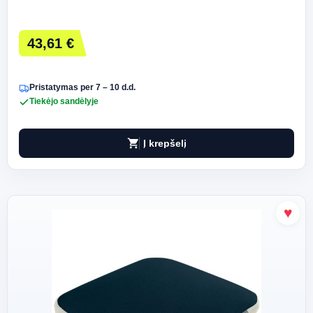
43,61 €
Pristatymas per 7 – 10 d.d.
Tiekėjo sandėlyje
shopping_cart
Į krepšelį