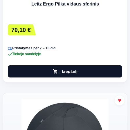
Leitz Ergo Pilka vidaus sferinis
70,10 €
Pristatymas per 7 – 10 d.d.
Tiekėjo sandėlyje
shopping_cart
Į krepšelį