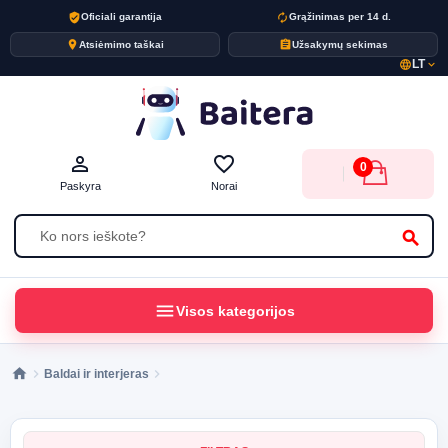
verified_user
autorenew
Oficiali garantija
Grąžinimas per 14 d.
place
assignment
Atsiėmimo taškai
Užsakymų sekimas
LT
language
expand_more
person_outline
favorite_border
0
Paskyra
Norai
search
menu
Visos kategorijos
Baldai ir interjeras