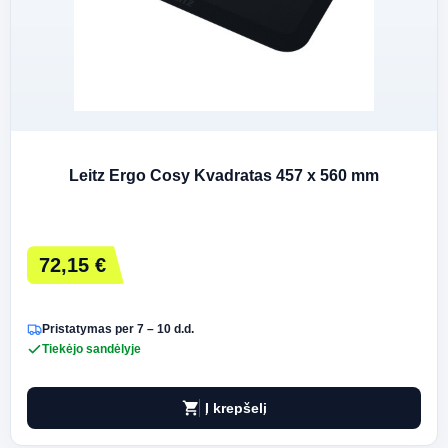
Leitz Ergo Cosy Kvadratas 457 x 560 mm
72,15 €
Pristatymas per 7 – 10 d.d.
Tiekėjo sandėlyje
shopping_cart
Į krepšelį