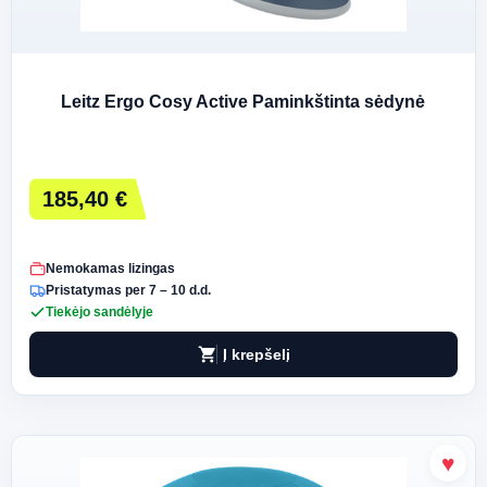
Leitz Ergo Cosy Active Paminkštinta sėdynė
185,40 €
Nemokamas lizingas
Pristatymas per 7 – 10 d.d.
Tiekėjo sandėlyje
shopping_cart
Į krepšelį