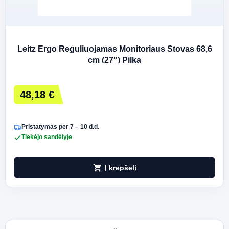
Leitz Ergo Reguliuojamas Monitoriaus Stovas 68,6
cm (27") Pilka
48,18 €
Pristatymas per 7 – 10 d.d.
Tiekėjo sandėlyje
shopping_cart
Į krepšelį