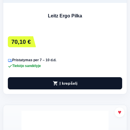
Leitz Ergo Pilka
70,10 €
Pristatymas per 7 – 10 d.d.
Tiekėjo sandėlyje
shopping_cart
Į krepšelį