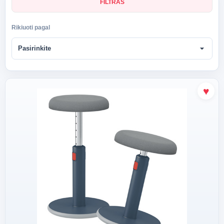
FILTRAS
Rikiuoti pagal
arrow_drop_down
Pasirinkite