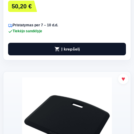
50,20 €
Pristatymas per 7 – 10 d.d.
Tiekėjo sandėlyje
shopping_cart
Į krepšelį