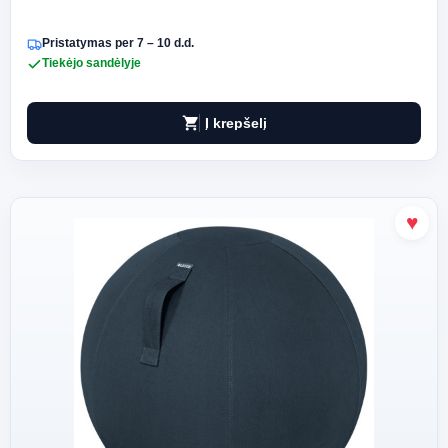
Pristatymas per 7 – 10 d.d.
Tiekėjo sandėlyje
shopping_cart
Į krepšelį