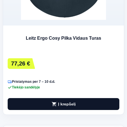
Leitz Ergo Cosy Pilka Vidaus Turas
77,26 €
Pristatymas per 7 – 10 d.d.
Tiekėjo sandėlyje
shopping_cart
Į krepšelį