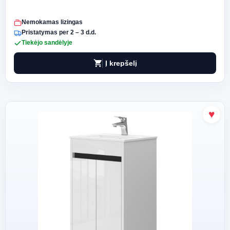
Nemokamas lizingas
Pristatymas per 2 – 3 d.d.
Tiekėjo sandėlyje
shopping_cart
Į krepšelį