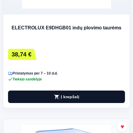
ELECTROLUX E9DHGB01 indų plovimo taurėms
38,74 €
Pristatymas per 7 – 10 d.d.
Tiekėjo sandėlyje
shopping_cart
Į krepšelį