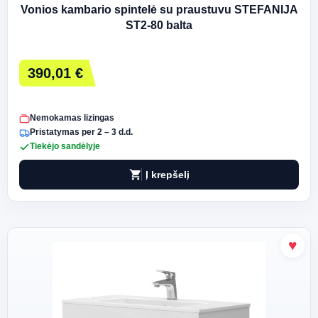
Vonios kambario spintelė su praustuvu STEFANIJA
ST2-80 balta
390,01 €
Nemokamas lizingas
Pristatymas per 2 – 3 d.d.
Tiekėjo sandėlyje
shopping_cart
Į krepšelį