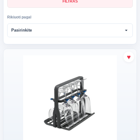
FILTRAS
Rikiuoti pagal
arrow_drop_down
Pasirinkite