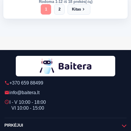
Rodoma 1-12 iš 18 prekės(-ių)
chevron_right
1
2
Kitas
+370 659 88499
phone
info@baitera.lt
email
schedule
I - V 10:00 - 18:00
VI 10:00 - 15:00
PIRKĖJUI