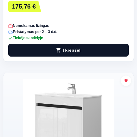
175,76 €
Nemokamas lizingas
Pristatymas per 2 – 3 d.d.
Tiekėjo sandėlyje
shopping_cart
Į krepšelį