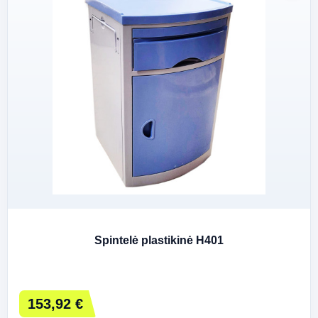
Spintelė plastikinė H401
153,92 €