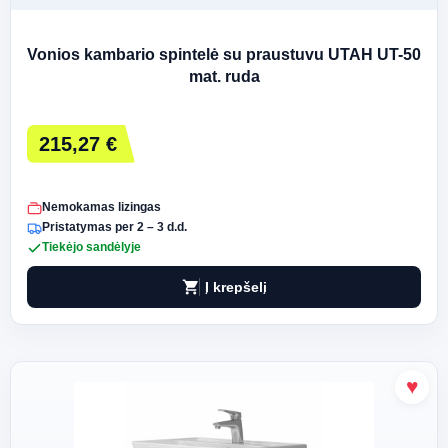
Vonios kambario spintelė su praustuvu UTAH UT-50
mat. ruda
215,27 €
Nemokamas lizingas
Pristatymas per 2 – 3 d.d.
Tiekėjo sandėlyje
shopping_cart
Į krepšelį