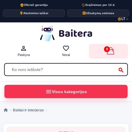
verified_user
autorenew
Oficiali garantija
Grąžinimas per 14 d.
place
assignment
Atsiėmimo taškai
Užsakymų sekimas
LT
language
expand_more
person_outline
favorite_border
0
Paskyra
Norai
search
menu
Visos kategorijos
Baldai ir interjeras