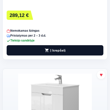
289,12 €
Nemokamas lizingas
Pristatymas per 2 – 3 d.d.
Tiekėjo sandėlyje
shopping_cart
Į krepšelį