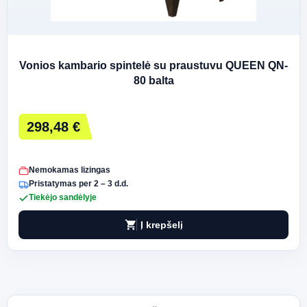
Vonios kambario spintelė su praustuvu QUEEN QN-
80 balta
298,48 €
Nemokamas lizingas
Pristatymas per 2 – 3 d.d.
Tiekėjo sandėlyje
shopping_cart
Į krepšelį