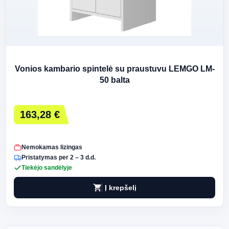
Vonios kambario spintelė su praustuvu LEMGO LM-
50 balta
163,28 €
Nemokamas lizingas
Pristatymas per 2 – 3 d.d.
Tiekėjo sandėlyje
shopping_cart
Į krepšelį