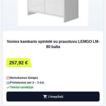
Vonios kambario spintelė su praustuvu LEMGO LM-
80 balta
257,92 €
Nemokamas lizingas
Pristatymas per 2 – 3 d.d.
Tiekėjo sandėlyje
shopping_cart
Į krepšelį