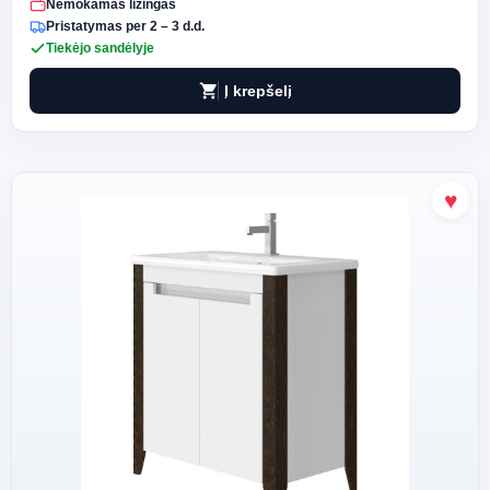
Nemokamas lizingas
Pristatymas per 2 – 3 d.d.
Tiekėjo sandėlyje
shopping_cart
Į krepšelį