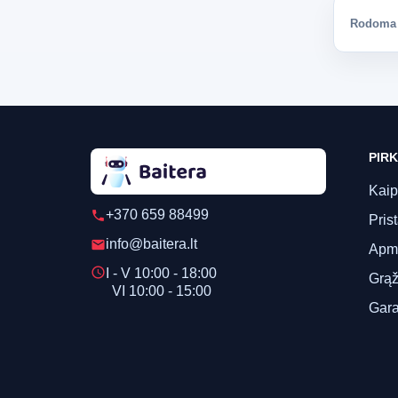
Rodoma 1
PIRK
Kaip
+370 659 88499
phone
Pris
info@baitera.lt
email
Apm
schedule
I - V 10:00 - 18:00
Grąž
VI 10:00 - 15:00
Gara