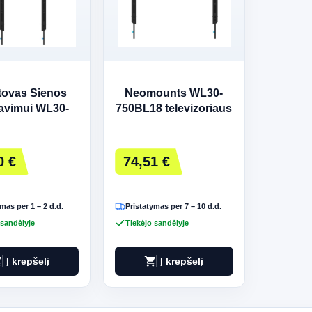
tovas Sienos
Neomounts WL30-
avimui WL30-
750BL18 televizoriaus
50BL18P
laikiklis
OMOUNTS
0 €
74,51 €
mas per 1 – 2 d.d.
Pristatymas per 7 – 10 d.d.
 sandėlyje
Tiekėjo sandėlyje
art
shopping_cart
Į krepšelį
Į krepšelį