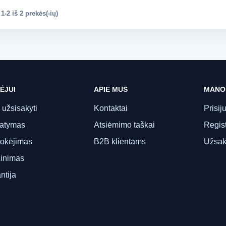
-2 iš 2 prekės(-ių)
ĖJUI
APIE MUS
MANO
 užsisakyti
Kontaktai
Prisij
tatymas
Atsiėmimo taškai
Regist
okėjimas
B2B klientams
Užsak
inimas
ntija