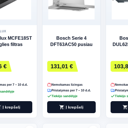
LUX
olux MCFE18ST
Bosch Serie 4
Bos
lies filtras
DFT63AC50 pusiau
DUL62F
aukiui Juodas
įmontuojamas
g
gartraukis
6 €
131,01 €
103,8
mas per 7 – 10 d.d.
Nemokamas lizingas
Nemokam
Pristatymas per 7 – 10 d.d.
Pristatym
 sandėlyje
Tiekėjo sandėlyje
Tiekėjo 
art
shopping_cart
shopping_cart
Į krepšelį
Į krepšelį