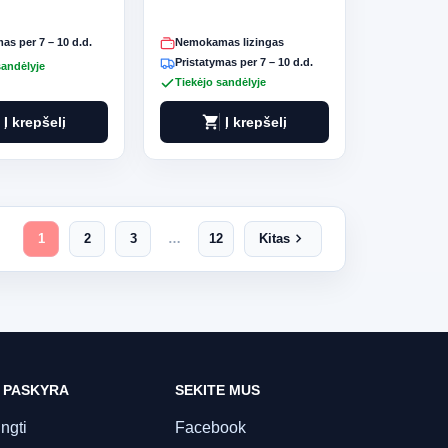
as per 7 – 10 d.d.
Nemokamas lizingas
Pristatymas per 7 – 10 d.d.
sandėlyje
Tiekėjo sandėlyje
shopping_cart
Į krepšelį
Į krepšelį
chevron_right
1
2
3
…
12
Kitas
 PASKYRA
SEKITE MUS
ungti
Facebook