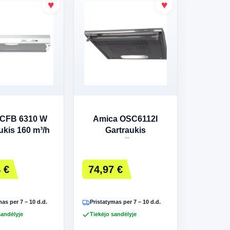
 CFB 6310 W
Amica OSC6112I
ukis 160 m³/h
Gartraukis
Balta
nerūdijančio plieno
 €
74,97 €
as per 7 – 10 d.d.
Pristatymas per 7 – 10 d.d.
sandėlyje
Tiekėjo sandėlyje