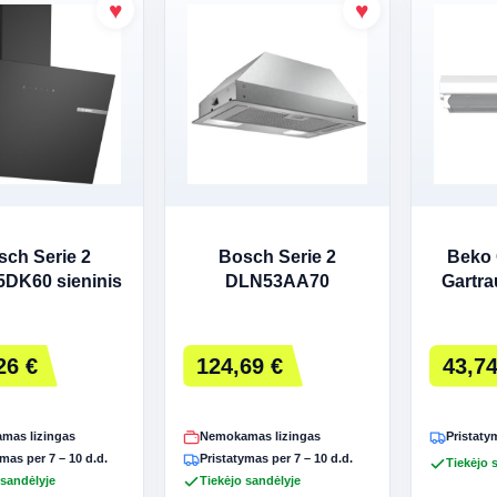
sch Serie 2
Bosch Serie 2
Beko
DK60 sieninis
DLN53AA70
Gartra
artraukis
Įmontuojamas
gartraukis 302 m³/h
Nerūdijančio plieno
26 €
124,69 €
43,74
mas lizingas
Nemokamas lizingas
Pristatym
mas per 7 – 10 d.d.
Pristatymas per 7 – 10 d.d.
Tiekėjo 
 sandėlyje
Tiekėjo sandėlyje