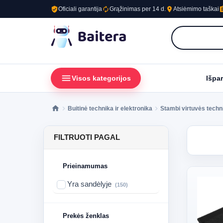
verified_user
autorenew
place
assig
Oficiali garantija
Grąžinimas per 14 d.
Atsiėmimo taškai
menu
loc
Visos kategorijos
Išpa
Buitinė technika ir elektronika
Stambi virtuvės techn
FILTRUOTI PAGAL
Prieinamumas
Yra sandėlyje
(150)
Prekės ženklas