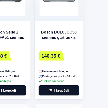
ch Serie 2
Bosch DUL63CC50
A51 sieninis
sieninis gartraukis
artraukis
8 €
140,35 €
as lizingas
Nemokamas lizingas
as per 7 – 10 d.d.
Pristatymas per 7 – 10 d.d.
sandėlyje
Tiekėjo sandėlyje
shopping_cart
Į krepšelį
Į krepšelį