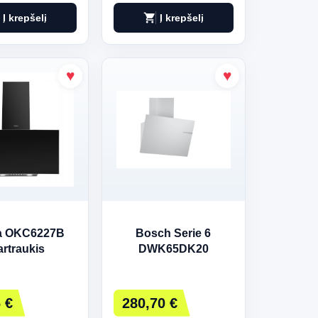
shopping_cart
Į krepšelį
Į krepšelį
a OKC6227B
Bosch Serie 6
rtraukis
DWK65DK20
Gartraukis
 €
280,70 €