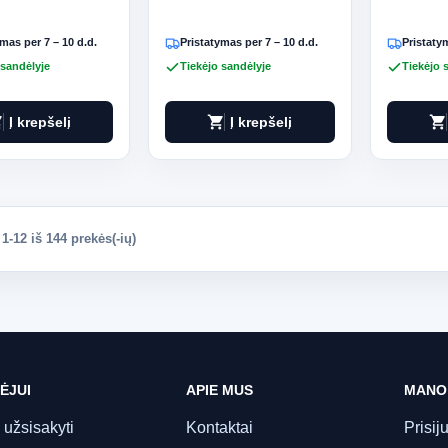
mas per 7 – 10 d.d.
Pristatymas per 7 – 10 d.d.
Pristatym
 sandėlyje
Tiekėjo sandėlyje
Tiekėjo 
art
shopping_cart
shopping_cart
Į krepšelį
Į krepšelį
-12 iš 144 prekės(-ių)
ĖJUI
APIE MUS
MANO
 užsisakyti
Kontaktai
Prisij