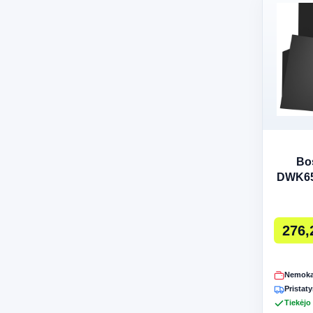
Bo
DWK65
g
276,
Nemoka
Pristaty
Tiekėjo