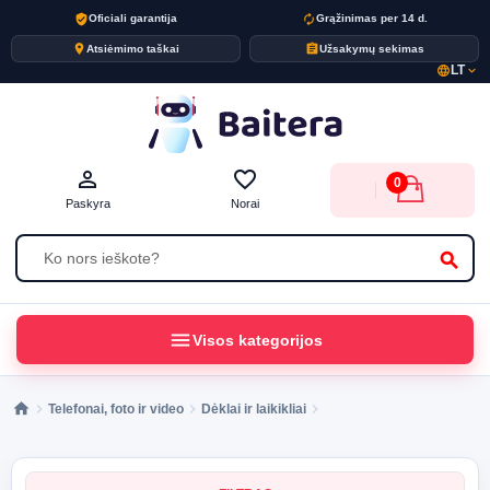
verified_user
autorenew
Oficiali garantija
Grąžinimas per 14 d.
place
assignment
Atsiėmimo taškai
Užsakymų sekimas
LT
language
expand_more
person_outline
favorite_border
0
Paskyra
Norai
search
menu
Visos kategorijos
Telefonai, foto ir video
Dėklai ir laikikliai