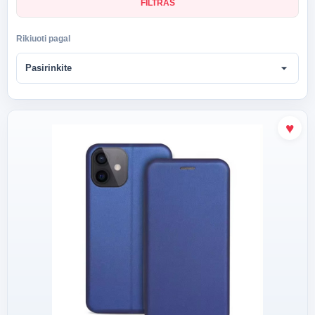
FILTRAS
Rikiuoti pagal
arrow_drop_down
Pasirinkite