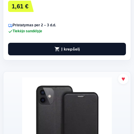
1,61 €
Pristatymas per 2 – 3 d.d.
Tiekėjo sandėlyje
shopping_cart
Į krepšelį