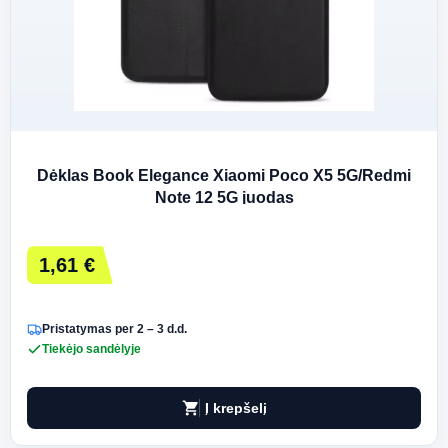
Dėklas Book Elegance Xiaomi Poco X5 5G/Redmi
Note 12 5G juodas
1,61 €
Pristatymas per 2 – 3 d.d.
Tiekėjo sandėlyje
shopping_cart
Į krepšelį