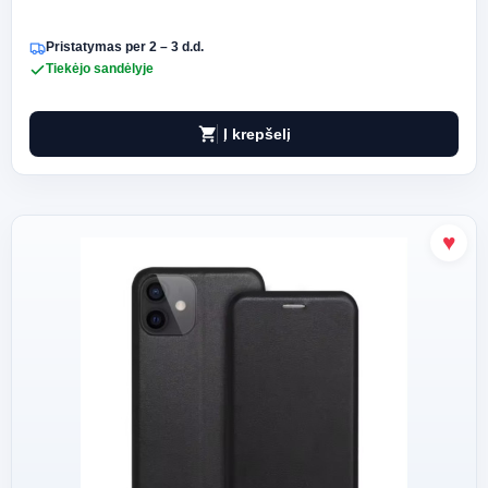
Pristatymas per 2 – 3 d.d.
Tiekėjo sandėlyje
shopping_cart
Į krepšelį