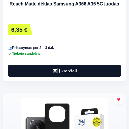
Reach Matte dėklas Samsung A366 A36 5G juodas
6,35 €
Pristatymas per 2 – 3 d.d.
Tiekėjo sandėlyje
shopping_cart
Į krepšelį