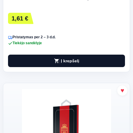
1,61 €
Pristatymas per 2 – 3 d.d.
Tiekėjo sandėlyje
shopping_cart
Į krepšelį