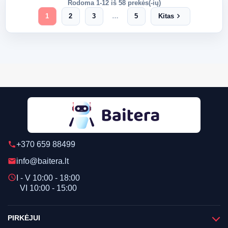
Rodoma 1-12 iš 58 prekės(-ių)
chevron_right
1
2
3
…
5
Kitas
+370 659 88499
phone
info@baitera.lt
email
schedule
I - V 10:00 - 18:00
VI 10:00 - 15:00
PIRKĖJUI