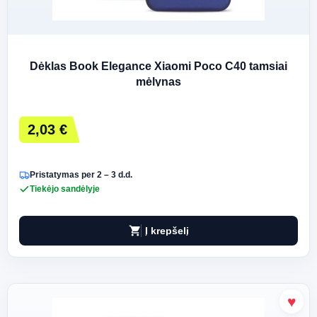
Dėklas Book Elegance Xiaomi Poco C40 tamsiai
mėlynas
2,03 €
Pristatymas per 2 – 3 d.d.
Tiekėjo sandėlyje
shopping_cart
Į krepšelį