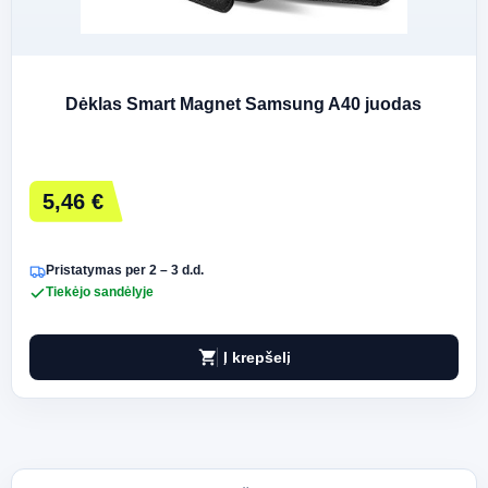
Dėklas Smart Magnet Samsung A40 juodas
5,46 €
Pristatymas per 2 – 3 d.d.
Tiekėjo sandėlyje
shopping_cart
Į krepšelį