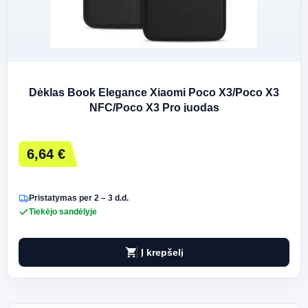
Dėklas Book Elegance Xiaomi Poco X3/Poco X3
NFC/Poco X3 Pro juodas
6,64 €
Pristatymas per 2 – 3 d.d.
Tiekėjo sandėlyje
shopping_cart
Į krepšelį