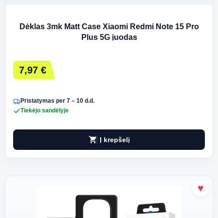
Dėklas 3mk Matt Case Xiaomi Redmi Note 15 Pro
Plus 5G juodas
7,97 €
Pristatymas per 7 – 10 d.d.
Tiekėjo sandėlyje
shopping_cart
Į krepšelį