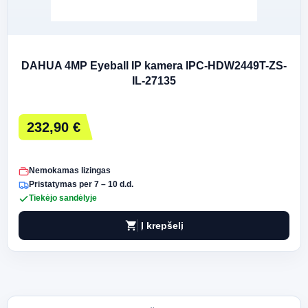
DAHUA 4MP Eyeball IP kamera IPC-HDW2449T-ZS-
IL-27135
232,90 €
Nemokamas lizingas
Pristatymas per 7 – 10 d.d.
Tiekėjo sandėlyje
shopping_cart
Į krepšelį