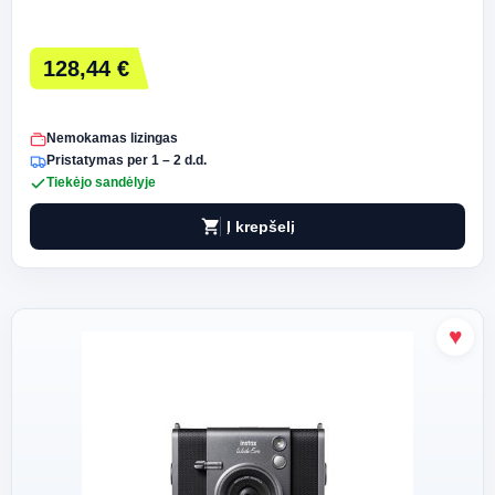
128,44 €
Nemokamas lizingas
Pristatymas per 1 – 2 d.d.
Tiekėjo sandėlyje
shopping_cart
Į krepšelį