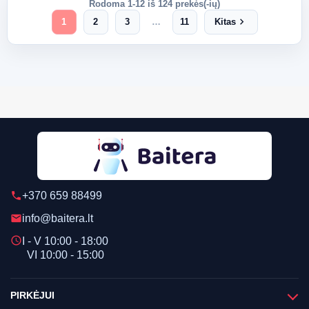
Rodoma 1-12 iš 124 prekės(-ių)
chevron_right
1
2
3
…
11
Kitas
+370 659 88499
phone
info@baitera.lt
email
schedule
I - V 10:00 - 18:00
VI 10:00 - 15:00
PIRKĖJUI