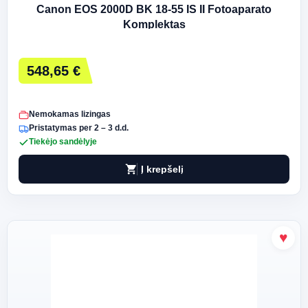
Canon EOS 2000D BK 18-55 IS II Fotoaparato
Komplektas
548,65 €
Nemokamas lizingas
Pristatymas per 2 – 3 d.d.
Tiekėjo sandėlyje
shopping_cart
Į krepšelį