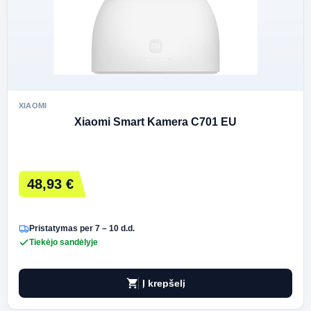
XIAOMI
Xiaomi Smart Kamera C701 EU
48,93 €
Pristatymas per 7 – 10 d.d.
Tiekėjo sandėlyje
shopping_cart
Į krepšelį