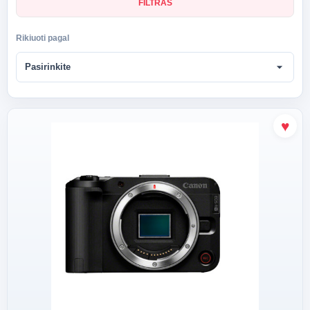
FILTRAS
Rikiuoti pagal
arrow_drop_down
Pasirinkite