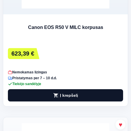
Canon EOS R50 V MILC korpusas
623,39 €
Nemokamas lizingas
Pristatymas per 7 – 10 d.d.
Tiekėjo sandėlyje
shopping_cart
Į krepšelį