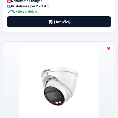
Nemokamas lizingas
Pristatymas per 2 – 3 d.d.
Tiekėjo sandėlyje
shopping_cart
Į krepšelį