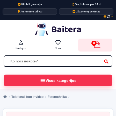
verified_user
autorenew
Oficiali garantija
Grąžinimas per 14 d.
place
assignment
Atsiėmimo taškai
Užsakymų sekimas
LT
language
expand_more
person_outline
favorite_border
0
Paskyra
Norai
search
menu
Visos kategorijos
Telefonai, foto ir video
Fototechnika