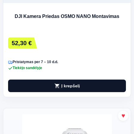
DJI Kamera Priedas OSMO NANO Montavimas
52,30 €
Pristatymas per 7 – 10 d.d.
Tiekėjo sandėlyje
shopping_cart
Į krepšelį