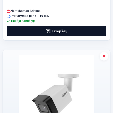
Nemokamas lizingas
Pristatymas per 7 – 10 d.d.
Tiekėjo sandėlyje
shopping_cart
Į krepšelį