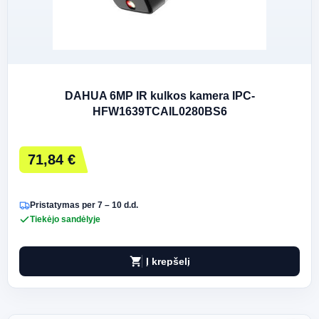
DAHUA 6MP IR kulkos kamera IPC-
HFW1639TCAIL0280BS6
71,84 €
Pristatymas per 7 – 10 d.d.
Tiekėjo sandėlyje
shopping_cart
Į krepšelį