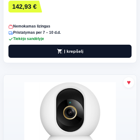
142,93 €
Nemokamas lizingas
Pristatymas per 7 – 10 d.d.
Tiekėjo sandėlyje
shopping_cart
Į krepšelį