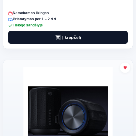
Nemokamas lizingas
Pristatymas per 1 – 2 d.d.
Tiekėjo sandėlyje
shopping_cart
Į krepšelį