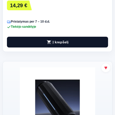
14,29 €
Pristatymas per 7 – 10 d.d.
Tiekėjo sandėlyje
shopping_cart
Į krepšelį