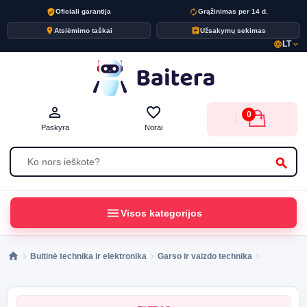
verified_user
autorenew
Oficiali garantija
Grąžinimas per 14 d.
place
assignment
Atsiėmimo taškai
Užsakymų sekimas
LT
language
expand_more
person_outline
favorite_border
0
Paskyra
Norai
search
menu
Visos kategorijos
Buitinė technika ir elektronika
Garso ir vaizdo technika