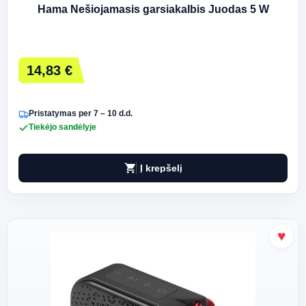
Hama Nešiojamasis garsiakalbis Juodas 5 W
14,83 €
Pristatymas per 7 – 10 d.d.
Tiekėjo sandėlyje
shopping_cart
Į krepšelį