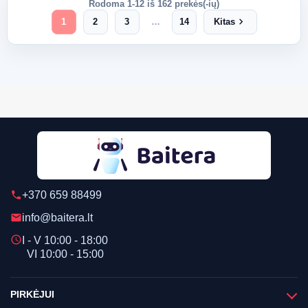
Rodoma 1-12 iš 162 prekės(-ių)
chevron_right
1
2
3
…
14
Kitas
+370 659 88499
phone
info@baitera.lt
email
schedule
I - V 10:00 - 18:00
VI 10:00 - 15:00
PIRKĖJUI