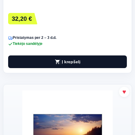
32,20 €
Pristatymas per 2 – 3 d.d.
Tiekėjo sandėlyje
shopping_cart
Į krepšelį