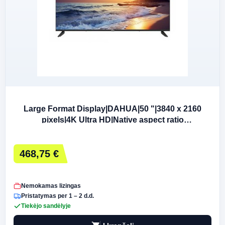
Large Format Display|DAHUA|50 "|3840 x 2160
pixels|4K Ultra HD|Native aspect ratio
16:9|LED|Flat|DHI-LM50-F400N
468,75 €
Nemokamas lizingas
Pristatymas per 1 – 2 d.d.
Tiekėjo sandėlyje