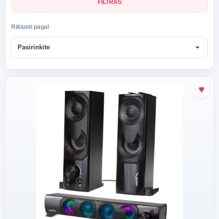
FILTRAS
Rikiuoti pagal
arrow_drop_down
Pasirinkite