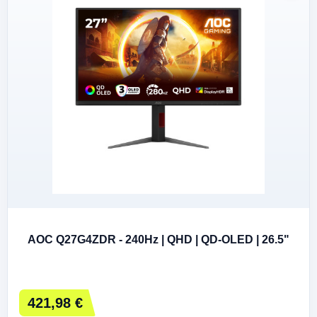
AOC Q27G4ZDR - 240Hz | QHD | QD-OLED | 26.5"
421,98 €