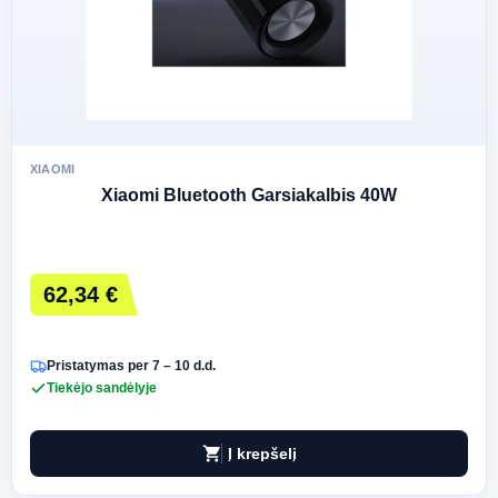
XIAOMI
Xiaomi Bluetooth Garsiakalbis 40W
62,34 €
Pristatymas per 7 – 10 d.d.
Tiekėjo sandėlyje
shopping_cart
Į krepšelį