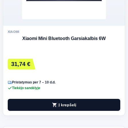
XIAOMI
Xiaomi Mini Bluetooth Garsiakalbis 6W
31,74 €
Pristatymas per 7 – 10 d.d.
Tiekėjo sandėlyje
shopping_cart
Į krepšelį