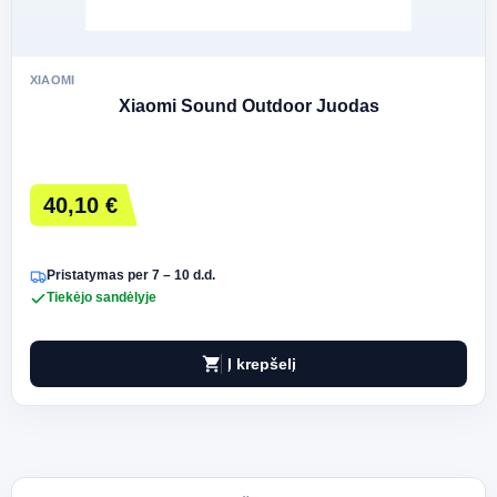
XIAOMI
Xiaomi Sound Outdoor Juodas
40,10 €
Pristatymas per 7 – 10 d.d.
Tiekėjo sandėlyje
shopping_cart
Į krepšelį