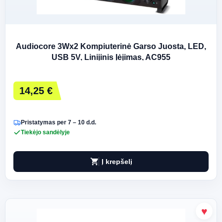
Audiocore 3Wx2 Kompiuterinė Garso Juosta, LED,
USB 5V, Linijinis Įėjimas, AC955
14,25 €
Pristatymas per 7 – 10 d.d.
Tiekėjo sandėlyje
shopping_cart
Į krepšelį