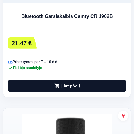
Bluetooth Garsiakalbis Camry CR 1902B
21,47 €
Pristatymas per 7 – 10 d.d.
Tiekėjo sandėlyje
shopping_cart
Į krepšelį