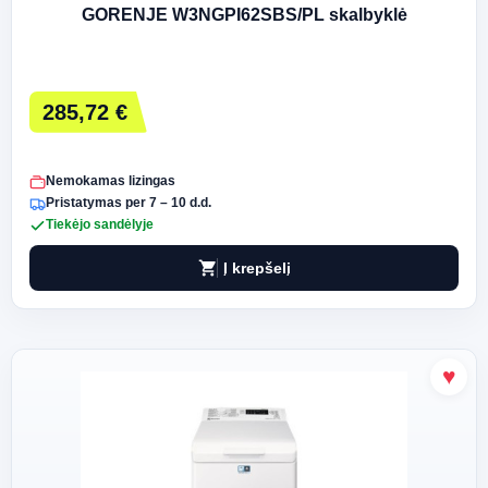
GORENJE W3NGPI62SBS/PL skalbyklė
285,72 €
Nemokamas lizingas
Pristatymas per 7 – 10 d.d.
Tiekėjo sandėlyje
shopping_cart
Į krepšelį