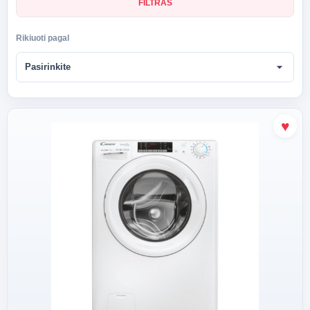
FILTRAS
Rikiuoti pagal
arrow_drop_down
Pasirinkite