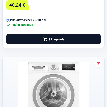
40,24 €
Pristatymas per 7 – 10 d.d.
Tiekėjo sandėlyje
shopping_cart
Į krepšelį