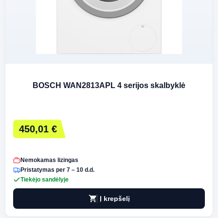
BOSCH WAN2813APL 4 serijos skalbyklė
450,01 €
Nemokamas lizingas
Pristatymas per 7 – 10 d.d.
Tiekėjo sandėlyje
shopping_cart
Į krepšelį