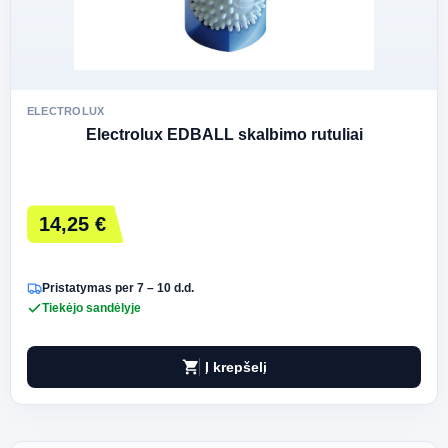
ELECTROLUX
Electrolux EDBALL skalbimo rutuliai
14,25 €
Pristatymas per 7 – 10 d.d.
Tiekėjo sandėlyje
shopping_cart
Į krepšelį