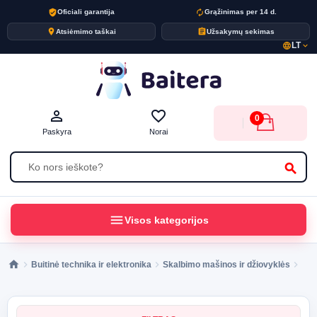
verified_user
autorenew
Oficiali garantija
Grąžinimas per 14 d.
place
assignment
Atsiėmimo taškai
Užsakymų sekimas
LT
language
expand_more
person_outline
favorite_border
0
Paskyra
Norai
search
menu
Visos kategorijos
Buitinė technika ir elektronika
Skalbimo mašinos ir džiovyklės