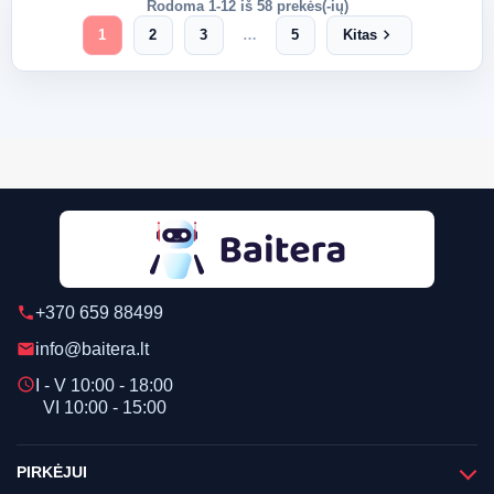
Rodoma 1-12 iš 58 prekės(-ių)
chevron_right
1
2
3
…
5
Kitas
+370 659 88499
phone
info@baitera.lt
email
schedule
I - V 10:00 - 18:00
VI 10:00 - 15:00
PIRKĖJUI