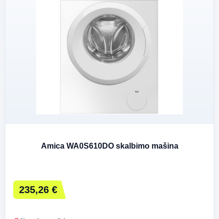
Amica WA0S610DO skalbimo mašina
235,26 €