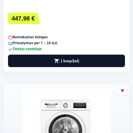
447,98 €
Nemokamas lizingas
Pristatymas per 7 – 10 d.d.
Tiekėjo sandėlyje
shopping_cart
Į krepšelį