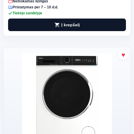
Nemokamas lizingas
Pristatymas per 7 – 10 d.d.
Tiekėjo sandėlyje
shopping_cart
Į krepšelį