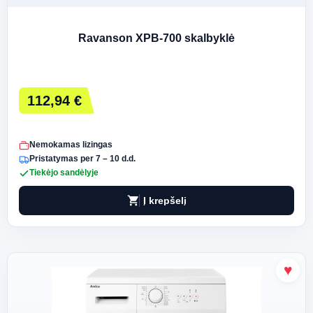
Ravanson XPB-700 skalbyklė
112,94 €
Nemokamas lizingas
Pristatymas per 7 – 10 d.d.
Tiekėjo sandėlyje
shopping_cart
Į krepšelį