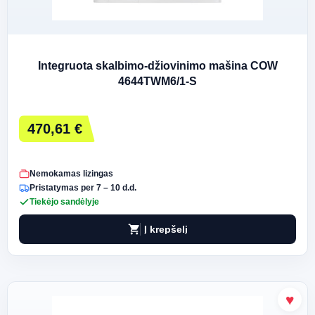
Integruota skalbimo-džiovinimo mašina COW
4644TWM6/1-S
470,61 €
Nemokamas lizingas
Pristatymas per 7 – 10 d.d.
Tiekėjo sandėlyje
shopping_cart
Į krepšelį