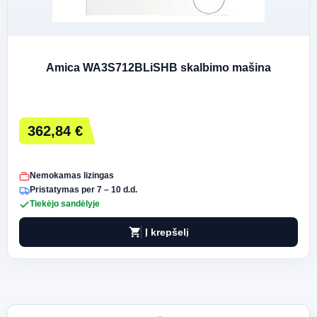
Amica WA3S712BLiSHB skalbimo mašina
362,84 €
Nemokamas lizingas
Pristatymas per 7 – 10 d.d.
Tiekėjo sandėlyje
shopping_cart
Į krepšelį