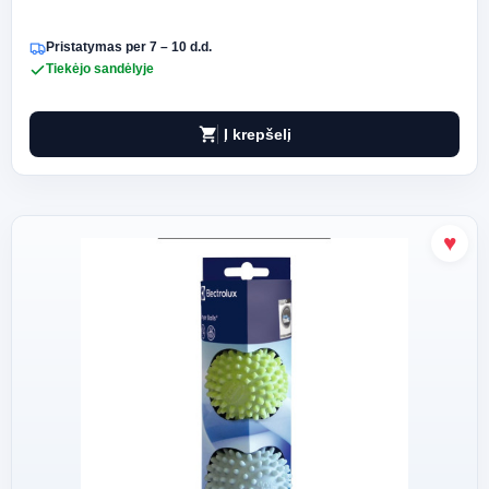
Pristatymas per 7 – 10 d.d.
Tiekėjo sandėlyje
shopping_cart
Į krepšelį