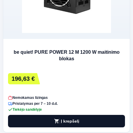
be quiet! PURE POWER 12 M 1200 W maitinimo
blokas
196,63 €
Nemokamas lizingas
Pristatymas per 7 – 10 d.d.
Tiekėjo sandėlyje
shopping_cart
Į krepšelį