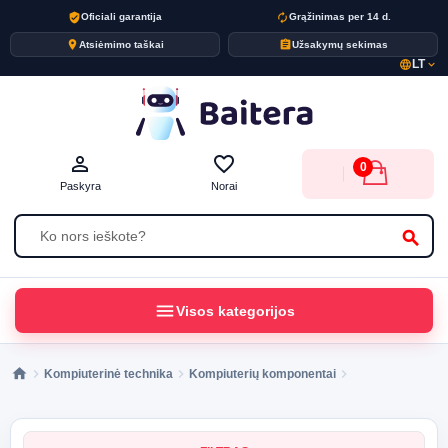
verified_user
autorenew
Oficiali garantija
Grąžinimas per 14 d.
place
assignment
Atsiėmimo taškai
Užsakymų sekimas
LT
language
expand_more
person_outline
favorite_border
0
Paskyra
Norai
search
menu
Visos kategorijos
Kompiuterinė technika
Kompiuterių komponentai