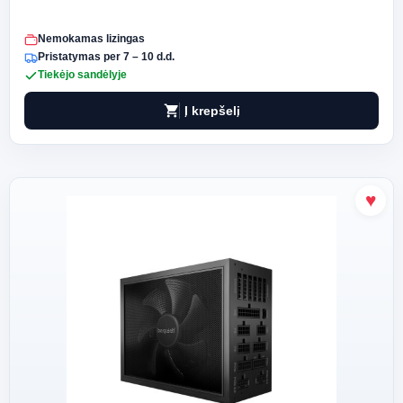
Nemokamas lizingas
Pristatymas per 7 – 10 d.d.
Tiekėjo sandėlyje
shopping_cart
Į krepšelį