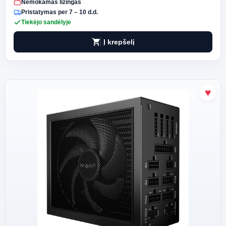
Nemokamas lizingas
Pristatymas per 7 – 10 d.d.
Tiekėjo sandėlyje
shopping_cart
Į krepšelį