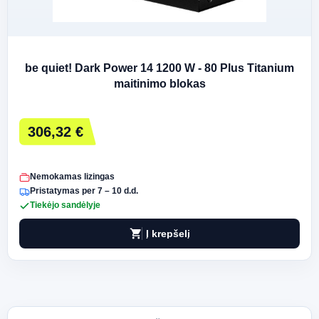
be quiet! Dark Power 14 1200 W - 80 Plus Titanium
maitinimo blokas
306,32 €
Nemokamas lizingas
Pristatymas per 7 – 10 d.d.
Tiekėjo sandėlyje
shopping_cart
Į krepšelį