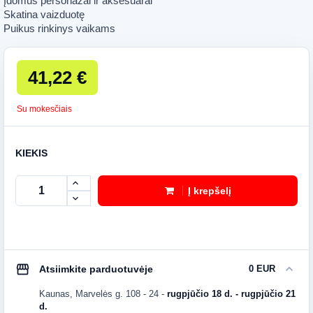
Įdomūs personažai ir aksesuarai
Skatina vaizduotę
Puikus rinkinys vaikams
41,22 €
Su mokesčiais
KIEKIS
Į krepšelį
storefront
expand_more
Atsiimkite parduotuvėje
0 EUR
Kaunas, Marvelės g. 108 - 24
-
rugpjūčio 18 d. - rugpjūčio 21
d.