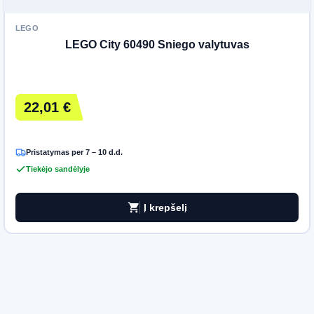
LEGO
LEGO City 60490 Sniego valytuvas
22,01 €
Pristatymas per 7 – 10 d.d.
Tiekėjo sandėlyje
shopping_cart
Į krepšelį