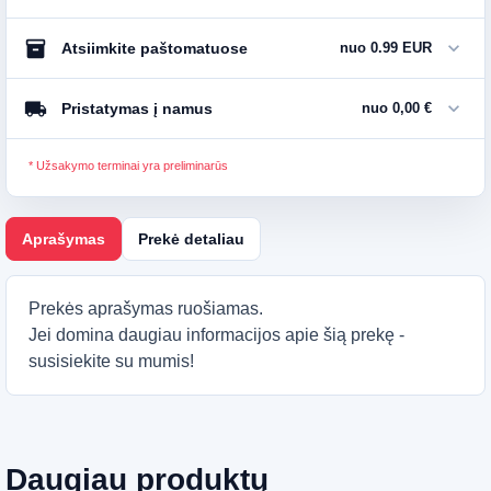
inventory_2
expand_more
Atsiimkite paštomatuose
nuo 0.99 EUR
local_shipping
expand_more
Pristatymas į namus
nuo 0,00 €
* Užsakymo terminai yra preliminarūs
Aprašymas
Prekė detaliau
Prekės aprašymas ruošiamas.
Jei domina daugiau informacijos apie šią prekę -
susisiekite su mumis!
Daugiau produktų