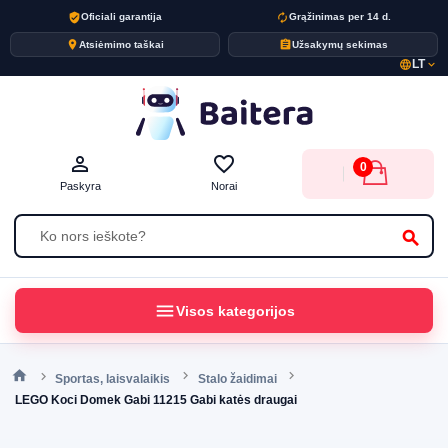
verified_user
autorenew
Oficiali garantija
Grąžinimas per 14 d.
place
assignment
Atsiėmimo taškai
Užsakymų sekimas
LT
language
expand_more
person_outline
favorite_border
0
Paskyra
Norai
search
menu
Visos kategorijos
Sportas, laisvalaikis
Stalo žaidimai
LEGO Koci Domek Gabi 11215 Gabi katės draugai