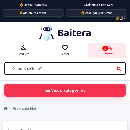
verified_user
autorenew
Oficiali garantija
Grąžinimas per 14 d.
place
assignment
Atsiėmimo taškai
Užsakymų sekimas
LT
language
expand_more
person_outline
favorite_border
0
Paskyra
Norai
search
menu
Visos kategorijos
Prekių ženklai