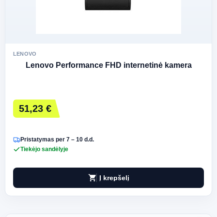
LENOVO
Lenovo Performance FHD internetinė kamera
51,23 €
Pristatymas per 7 – 10 d.d.
Tiekėjo sandėlyje
shopping_cart
Į krepšelį