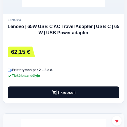
LENOVO
Lenovo | 65W USB-C AC Travel Adapter | USB-C | 65
W | USB Power adapter
62,15 €
Pristatymas per 2 – 3 d.d.
Tiekėjo sandėlyje
shopping_cart
Į krepšelį