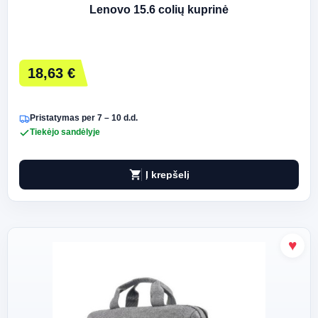
Lenovo 15.6 colių kuprinė
18,63 €
Pristatymas per 7 – 10 d.d.
Tiekėjo sandėlyje
shopping_cart
Į krepšelį