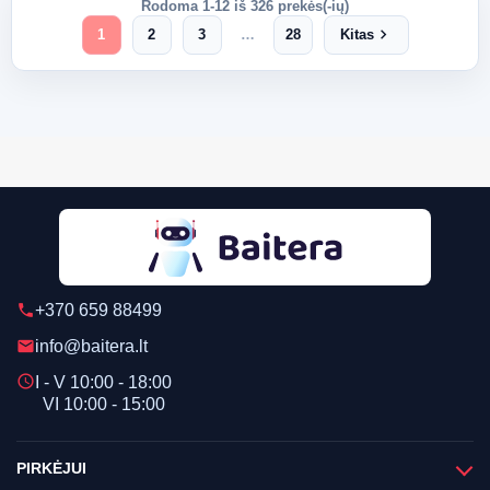
Rodoma 1-12 iš 326 prekės(-ių)
chevron_right
1
2
3
…
28
Kitas
+370 659 88499
phone
info@baitera.lt
email
schedule
I - V 10:00 - 18:00
VI 10:00 - 15:00
PIRKĖJUI