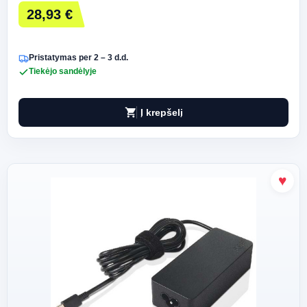
28,93 €
Pristatymas per 2 – 3 d.d.
Tiekėjo sandėlyje
shopping_cart
Į krepšelį