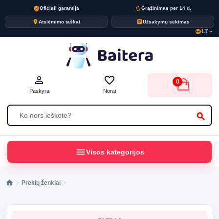
verified_user
autorenew
Oficiali garantija
Grąžinimas per 14 d.
place
assignment
Atsiėmimo taškai
Užsakymų sekimas
LT
language
expand_more
person_outline
favorite_border
0
Paskyra
Norai
search
menu
Visos kategorijos
Prekių ženklai