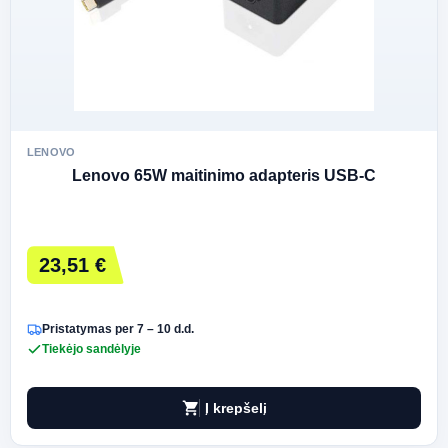
LENOVO
Lenovo 65W maitinimo adapteris USB-C
23,51 €
Pristatymas per 7 – 10 d.d.
Tiekėjo sandėlyje
shopping_cart
Į krepšelį