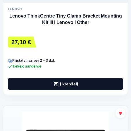
LENOVO
Lenovo ThinkCentre Tiny Clamp Bracket Mounting
Kit III | Lenovo | Other
27,10 €
Pristatymas per 2 – 3 d.d.
Tiekėjo sandėlyje
shopping_cart
Į krepšelį