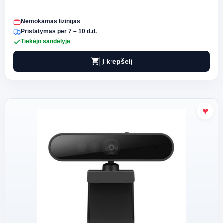
Nemokamas lizingas
Pristatymas per 7 – 10 d.d.
Tiekėjo sandėlyje
shopping_cart
Į krepšelį