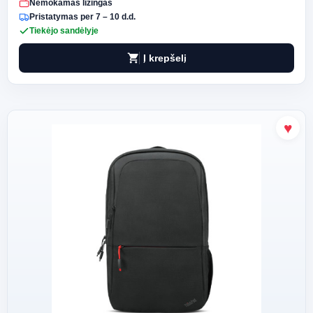
Nemokamas lizingas
Pristatymas per 7 – 10 d.d.
Tiekėjo sandėlyje
shopping_cart
Į krepšelį