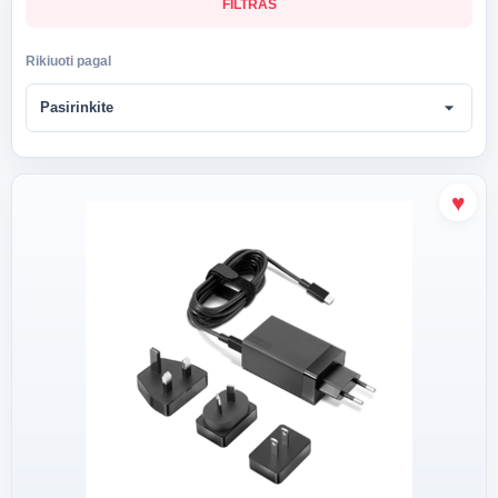
FILTRAS
Rikiuoti pagal
arrow_drop_down
Pasirinkite