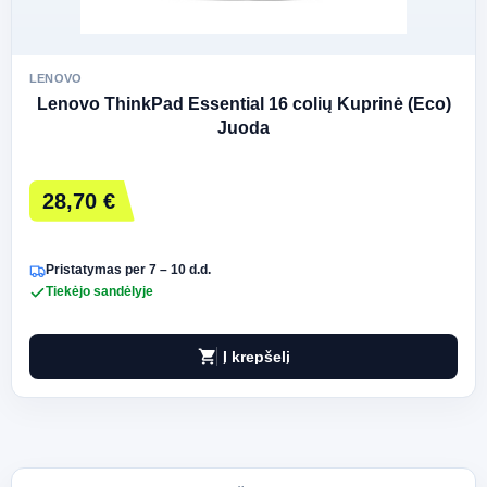
LENOVO
Lenovo ThinkPad Essential 16 colių Kuprinė (Eco)
Juoda
28,70 €
Pristatymas per 7 – 10 d.d.
Tiekėjo sandėlyje
shopping_cart
Į krepšelį