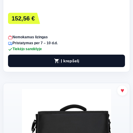
152,56 €
Nemokamas lizingas
Pristatymas per 7 – 10 d.d.
Tiekėjo sandėlyje
shopping_cart
Į krepšelį