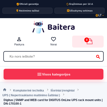
verified_user
autorenew
Oficiali garantija
Grąžinimas per 14 d.
place
assignment
Atsiėmimo taškai
Užsakymų sekimas
LT
language
expand_more
person_outline
favorite_border
0
Paskyra
Norai
search
menu
Visos kategorijos
Kompiuterinė technika
Išoriniai įrenginiai
UPS ( Nepertraukiamo maitinimo šaltiniai )
Digitus | SNMP and WEB card for DIGITUS OnLine UPS rack mount units |
DN-170100-1