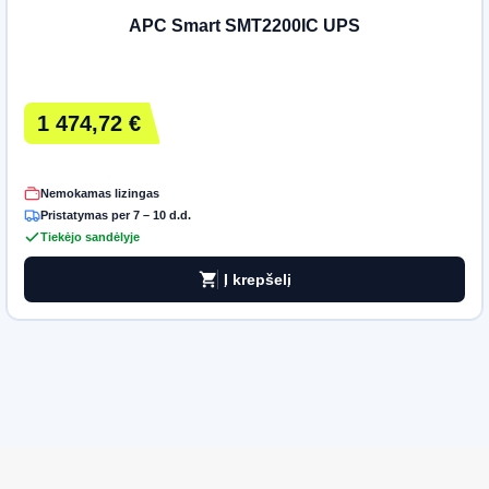
APC Smart SMT2200IC UPS
1 474,72 €
Nemokamas lizingas
Pristatymas per 7 – 10 d.d.
Tiekėjo sandėlyje
shopping_cart
Į krepšelį