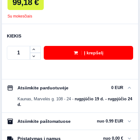
99,18 €
Su mokesčiais
KIEKIS
Į krepšelį
storefront
expand_more
Atsiimkite parduotuvėje
0 EUR
Kaunas, Marvelės g. 108 - 24
-
rugpjūčio 19 d. - rugpjūčio 24
d.
inventory_2
expand_more
Atsiimkite paštomatuose
nuo 0.99 EUR
local_shipping
expand_more
Pristatymas į namus
nuo 0,00 €