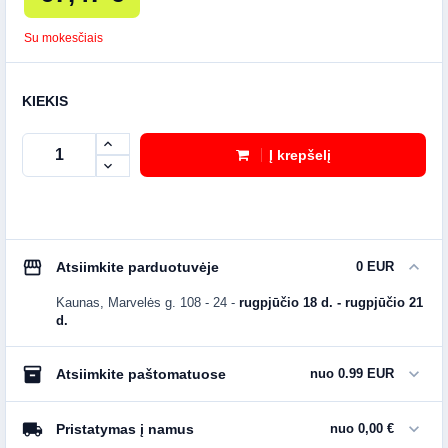
Su mokesčiais
KIEKIS
Į krepšelį
storefront
expand_more
Atsiimkite parduotuvėje
0 EUR
Kaunas, Marvelės g. 108 - 24
-
rugpjūčio 18 d. - rugpjūčio 21
d.
inventory_2
expand_more
Atsiimkite paštomatuose
nuo 0.99 EUR
local_shipping
expand_more
Pristatymas į namus
nuo 0,00 €