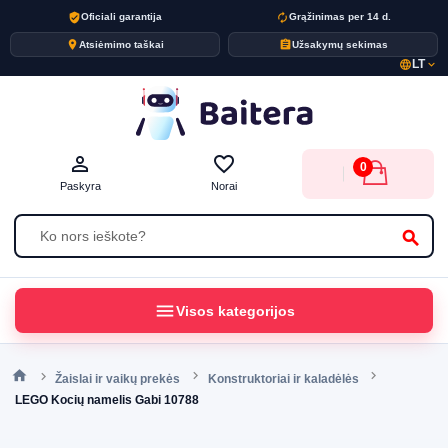
verified_user
autorenew
Oficiali garantija
Grąžinimas per 14 d.
place
assignment
Atsiėmimo taškai
Užsakymų sekimas
LT
language
expand_more
person_outline
favorite_border
0
Paskyra
Norai
search
menu
Visos kategorijos
Žaislai ir vaikų prekės
Konstruktoriai ir kaladėlės
LEGO Kocių namelis Gabi 10788