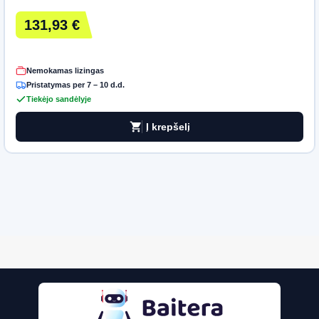
131,93 €
Nemokamas lizingas
Pristatymas per 7 – 10 d.d.
Tiekėjo sandėlyje
shopping_cart
Į krepšelį