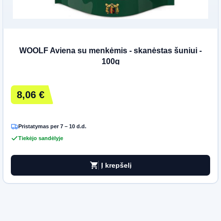
WOOLF Aviena su menkėmis - skanėstas šuniui -
100g
8,06 €
Pristatymas per 7 – 10 d.d.
Tiekėjo sandėlyje
shopping_cart
Į krepšelį