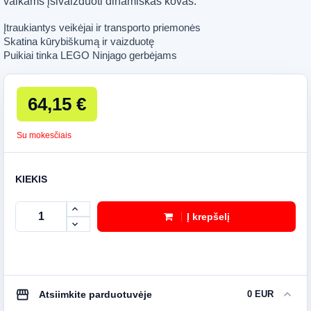
vaikams įsivaizduoti dinamiškas kovas.
Įtraukiantys veikėjai ir transporto priemonės
Skatina kūrybiškumą ir vaizduotę
Puikiai tinka LEGO Ninjago gerbėjams
64,15 €
Su mokesčiais
KIEKIS
Į krepšelį
storefront
expand_more
Atsiimkite parduotuvėje
0 EUR