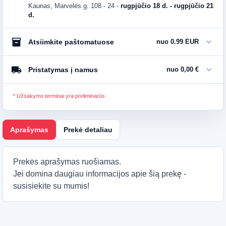
Kaunas, Marvelės g. 108 - 24
-
rugpjūčio 18 d. - rugpjūčio 21
d.
inventory_2
expand_more
Atsiimkite paštomatuose
nuo 0.99 EUR
local_shipping
expand_more
Pristatymas į namus
nuo 0,00 €
* Užsakymo terminai yra preliminarūs
Aprašymas
Prekė detaliau
Prekės aprašymas ruošiamas.
Jei domina daugiau informacijos apie šią prekę -
susisiekite su mumis!