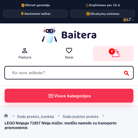
verified_user
autorenew
Oficiali garantija
Grąžinimas per 14 d.
place
assignment
Atsiėmimo taškai
Užsakymų sekimas
LT
language
expand_more
person_outline
favorite_border
0
Paskyra
Norai
search
menu
Visos kategorijos
Sodo prekės, įrankiai
Sodo įvairios prekės
LEGO Ninjago 71857 Ninja mūšis: medžio namelis su transporto
priemonėmis