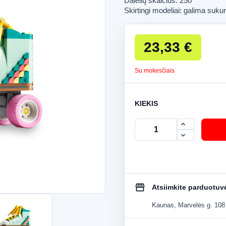
Dalelių skaičius: 250
Skirtingi modeliai: galima sukur
23,33 €
Su mokesčiais
KIEKIS
storefront
Atsiimkite parduotuv
Kaunas, Marvelės g. 108 