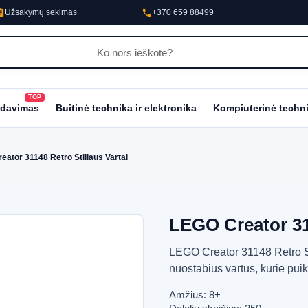
nment
phone
Užsakymų sekimas
+370 659 88499
TOP
al_fire_department
rdavimas
Buitinė technika ir elektronika
Kompiuterinė techn
ator 31148 Retro Stiliaus Vartai
LEGO Creator 311
LEGO Creator 31148 Retro Sti
nuostabius vartus, kurie pui
Amžius: 8+