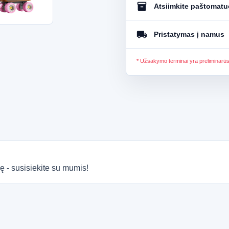
inventory_2
Atsiimkite paštomat
local_shipping
Pristatymas į namus
* Užsakymo terminai yra preliminarū
ę - susisiekite su mumis!