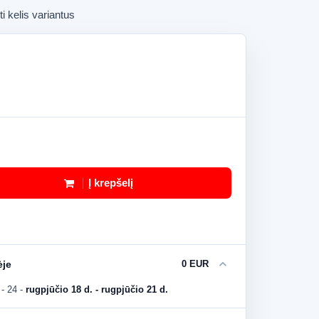
ti kelis variantus
Į krepšelį
expand_more
ėje
0 EUR
- 24
-
rugpjūčio 18 d. - rugpjūčio 21 d.