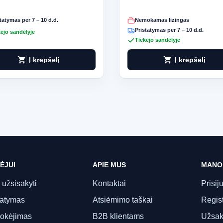
tatymas per 7 – 10 d.d.
Nemokamas lizingas
Pristatymas per 7 – 10 d.d.
ėjo sandėlyje
Tiekėjo sandėlyje
shopping_cart
shopping_cart
Į krepšelį
Į krepšelį
ĖJUI
APIE MUS
MANO
 užsisakyti
Kontaktai
Prisij
tatymas
Atsiėmimo taškai
Regist
okėjimas
B2B klientams
Užsak