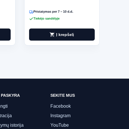
Pristatymas per 7 – 10 d.d.
Pristat
Tiekėjo sandėlyje
Tiekėjo
shopping_cart
Į krepšelį
 PASKYRA
SEKITE MUS
ungti
Facebook
racija
Instagram
ymų istorija
YouTube