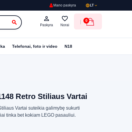
language
expand_more
Mano paskyra
LT
person_outline
favorite_border
0
search
Paskyra
Norai
ika
Telefonai, foto ir video
N18
48 Retro Stiliaus Vartai
liaus Vartai suteikia galimybę sukurti
kiai tinka bet kokiam LEGO pasauliui.