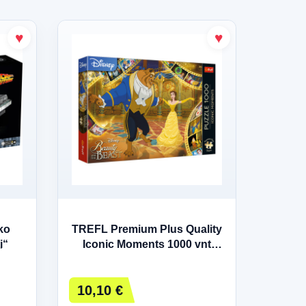
ko
TREFL Premium Plus Quality
Vaiz
į“
Iconic Moments 1000 vnt
Urb
dėlionė
kam
10,10 €
12,6