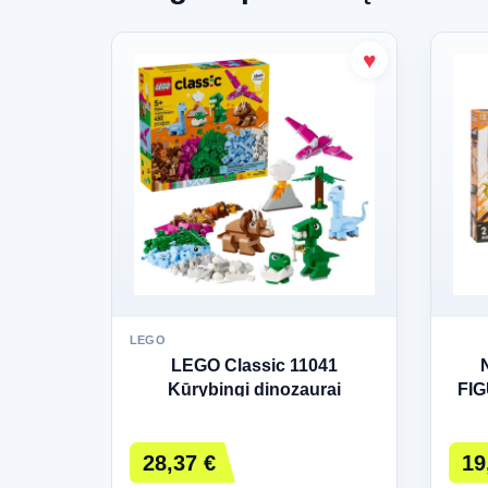
LEGO
LEGO Classic 11041
Kūrybingi dinozaurai
FIG
28,37 €
19