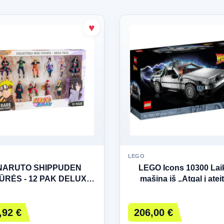
LEGO
NARUTO SHIPPUDEN
LEGO Icons 10300 Lai
ŪRĖS - 12 PAK DELUXE
mašina iš „Atgal į ateit
IŠLEIDIMAS VER. A
,92 €
206,00 €