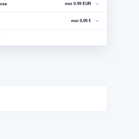
expand_more
uose
nuo 0.99 EUR
expand_more
nuo 0,00 €
s