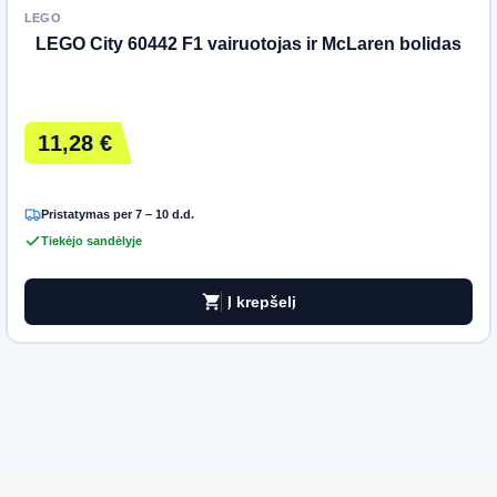
LEGO
LEGO City 60442 F1 vairuotojas ir McLaren bolidas
11,28 €
Pristatymas per 7 – 10 d.d.
Tiekėjo sandėlyje
shopping_cart
Į krepšelį