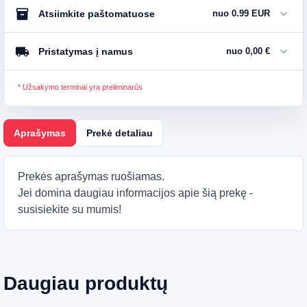
inventory_2
expand_more
Atsiimkite paštomatuose
nuo 0.99 EUR
local_shipping
expand_more
Pristatymas į namus
nuo 0,00 €
* Užsakymo terminai yra preliminarūs
Aprašymas
Prekė detaliau
Prekės aprašymas ruošiamas.
Jei domina daugiau informacijos apie šią prekę -
susisiekite su mumis!
Daugiau produktų