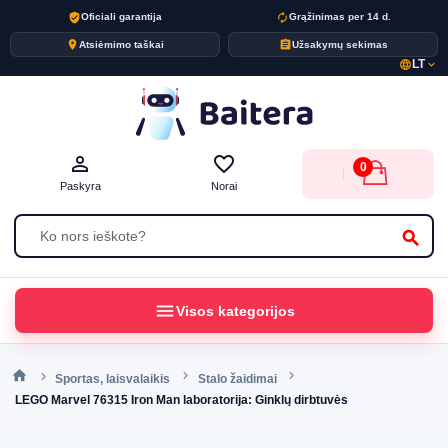
verified_user
autorenew
Oficiali garantija
Grąžinimas per 14 d.
place
assignment
Atsiėmimo taškai
Užsakymų sekimas
LT
language
expand_more
person_outline
favorite_border
0
Paskyra
Norai
search
menu
Visos kategorijos
Sportas, laisvalaikis
Stalo žaidimai
LEGO Marvel 76315 Iron Man laboratorija: Ginklų dirbtuvės