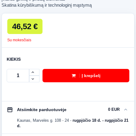
Skatina kūrybiškumą ir technologinį mąstymą
46,52 €
Su mokesčiais
KIEKIS
Į krepšelį
storefront
expand_more
Atsiimkite parduotuvėje
0 EUR
Kaunas, Marvelės g. 108 - 24
-
rugpjūčio 18 d. - rugpjūčio 21
d.