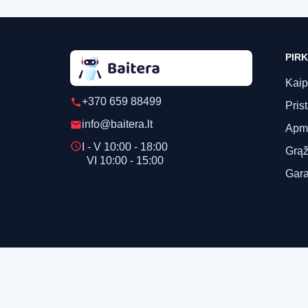
PIRK
Kaip
+370 659 88499
phone
Pris
info@baitera.lt
email
Apm
schedule
I - V 10:00 - 18:00
Grąž
VI 10:00 - 15:00
Gara