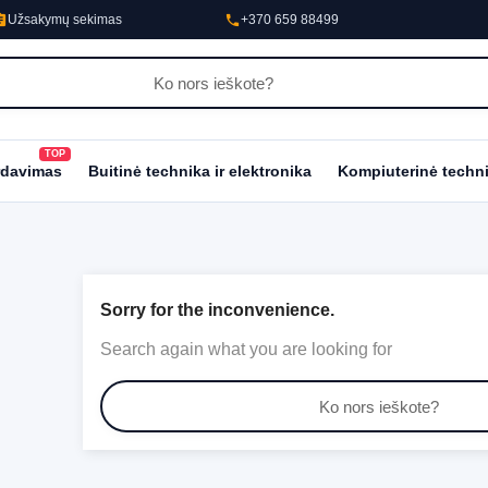
nment
phone
Užsakymų sekimas
+370 659 88499
TOP
al_fire_department
rdavimas
Buitinė technika ir elektronika
Kompiuterinė techn
Sorry for the inconvenience.
Search again what you are looking for