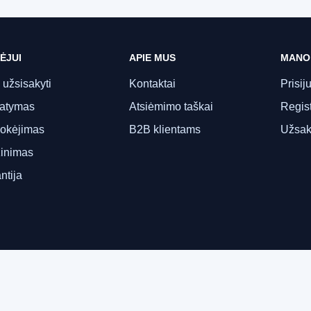
ĖJUI
APIE MUS
MANO
 užsisakyti
Kontaktai
Prisij
tatymas
Atsiėmimo taškai
Regist
okėjimas
B2B klientams
Užsak
inimas
ntija