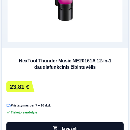
NexTool Thunder Music NE20161A 12-in-1
daugiafunkcinis žibintuvėlis
23,81 €
Pristatymas per 7 – 10 d.d.
Tiekėjo sandėlyje
shopping_cart
Į krepšelį