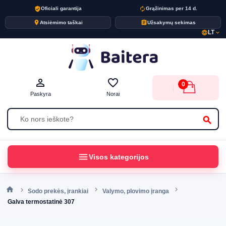
verified_user
autorenew
Oficiali garantija
Grąžinimas per 14 d.
place
assignment
Atsiėmimo taškai
Užsakymų sekimas
LT
language
expand_more
person_outline
favorite_border
0
Paskyra
Norai
search
menu
Visos kategorijos
Sodo prekės, įrankiai
Valymo, plovimo įranga
Galva termostatinė 307