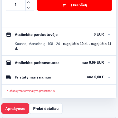
Į krepšelį
storefront
expand_more
Atsiimkite parduotuvėje
0 EUR
Kaunas, Marvelės g. 108 - 24
-
rugpjūčio 10 d. - rugpjūčio 11
d.
inventory_2
expand_more
Atsiimkite paštomatuose
nuo 0.99 EUR
local_shipping
expand_more
Pristatymas į namus
nuo 0,00 €
* Užsakymo terminai yra preliminarūs
Aprašymas
Prekė detaliau