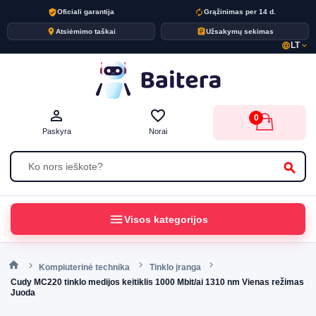
verified_user
autorenew
Oficiali garantija
Grąžinimas per 14 d.
place
assignment
Atsiėmimo taškai
Užsakymų sekimas
LT
language
expand_more
person_outline
favorite_border
0
Paskyra
Norai
search
menu
Visos kategorijos
Kompiuterinė technika
Tinklo įranga
Cudy MC220 tinklo medijos keitiklis 1000 Mbit/ai 1310 nm Vienas režimas
Juoda