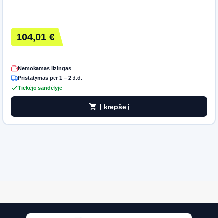
104,01 €
Nemokamas lizingas
Pristatymas per 1 – 2 d.d.
Tiekėjo sandėlyje
shopping_cart
Į krepšelį