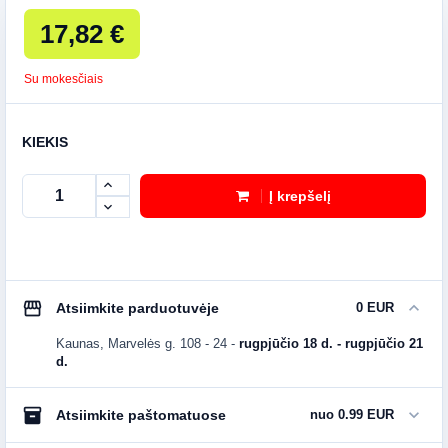
17,82 €
Su mokesčiais
KIEKIS
Į krepšelį
storefront
expand_more
Atsiimkite parduotuvėje
0 EUR
Kaunas, Marvelės g. 108 - 24
-
rugpjūčio 18 d. - rugpjūčio 21
d.
inventory_2
expand_more
Atsiimkite paštomatuose
nuo 0.99 EUR