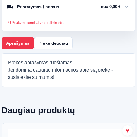
local_shipping
expand_more
Pristatymas į namus
nuo 0,00 €
* Užsakymo terminai yra preliminarūs
Aprašymas
Prekė detaliau
Prekės aprašymas ruošiamas.
Jei domina daugiau informacijos apie šią prekę -
susisiekite su mumis!
Daugiau produktų