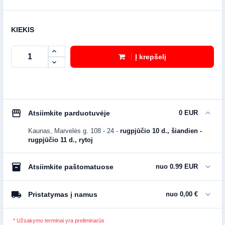
KIEKIS
Į krepšelį
storefront
expand_more
Atsiimkite parduotuvėje
0 EUR
Kaunas, Marvelės g. 108 - 24
-
rugpjūčio 10 d., šiandien -
rugpjūčio 11 d., rytoj
inventory_2
expand_more
Atsiimkite paštomatuose
nuo 0.99 EUR
local_shipping
expand_more
Pristatymas į namus
nuo 0,00 €
* Užsakymo terminai yra preliminarūs