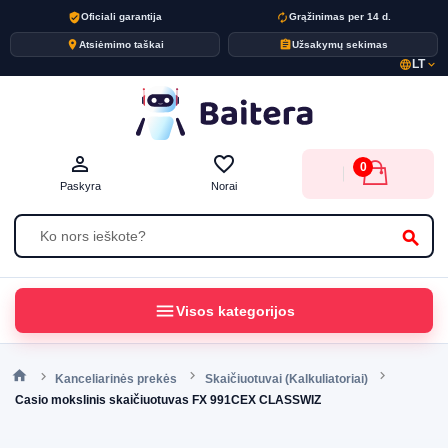
verified_user
autorenew
Oficiali garantija
Grąžinimas per 14 d.
place
assignment
Atsiėmimo taškai
Užsakymų sekimas
LT
language
expand_more
person_outline
favorite_border
0
Paskyra
Norai
search
menu
Visos kategorijos
Kanceliarinės prekės
Skaičiuotuvai (Kalkuliatoriai)
Casio mokslinis skaičiuotuvas FX 991CEX CLASSWIZ